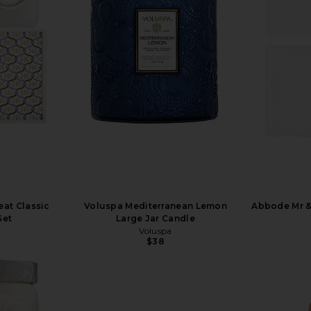
eat Classic
Voluspa Mediterranean Lemon
Abbode Mr &
Set
Large Jar Candle
Voluspa
$38