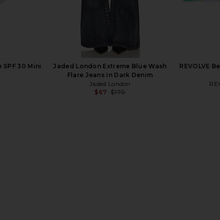
 SPF 30 Mini
Jaded London Extreme Blue Wash
REVOLVE Bea
Flare Jeans in Dark Denim
Jaded London
RE
$67
$170
Previous price:
row Blanket
WellBeing + BeingWell MoveWell
I.AM.GIA Kha
Morgan Sports Bra in Lava Red &
White
WellBeing + BeingWell
$58