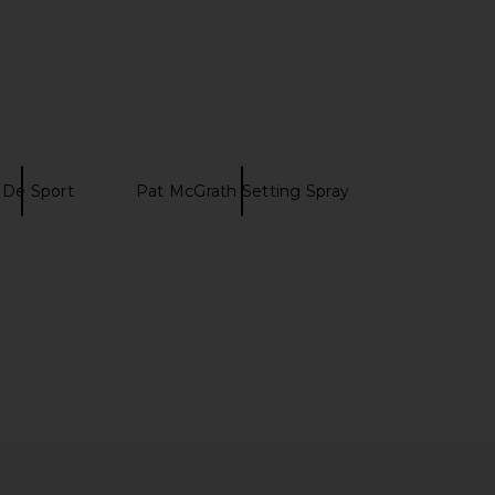
 De Sport
Pat McGrath Setting Spray
-Nunobiki Sneaker in
P.E Nation Paramount Sports Bra in
m & Pure Silver
Marine Blue & Strawberry Red
Asics
P.E Nation
$100
$70