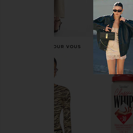
RECOMMANDÉ POUR VOUS
The Line by K Francine T-Shirt in
35mm Co. The Reload
White
Film Camera in Po
The Line by K
35mm Co.
$99
$129