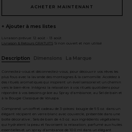
+ Ajouter à mes listes
 slides
Livraison prévue: 12 août - 13 août
Livraison & Retours GRATUITS
Si non ouvert et non utilisé
Description
Dimensions
La Marque
, A
Connectez-vous et déconnectez-vous, pour découvrir vos rêves les
plus fous avec la lavande des montagnes & la camomille. Accédez à
des rituels aromatiques qui inspirent un éveil sensoriel et un chemin
vers le bien-être. Intégrez la relaxation à vos rituels quotidiens pour
répondre à vos besoins grâce au Spray d'ambiance, au Sel de bain et
à la Bougie Classique de Voluspa.
Comprend: un coffret cadeau de 3-pièces: bougie de 9.5 oz. dans un
élégant récipient en verre blanc avec couvercle, présentée dans une
boîte décorative ; Sels de bain de 4.5 oz. aux ingrédients végétaliens
T in
iew 2 of 7 ENSEMBLE DE BOUGIE RETREAT RITUAL GIFT SET 
vie
qui hydratent la peau et favorisent la relaxation, parfumé aux huiles
essentielles et un spray d'ambiance de 100 ml dans un élégant