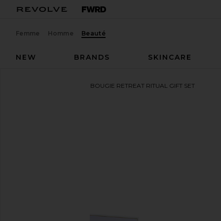
Femme
Homme
Beauté
NEW
BRANDS
SKINCARE
Voluspa
ENSEMBLE DE BOUGIE RETREAT RITUAL GIFT SET
ajouter aux préférésVoluspa Retreat Ritual Gift Set