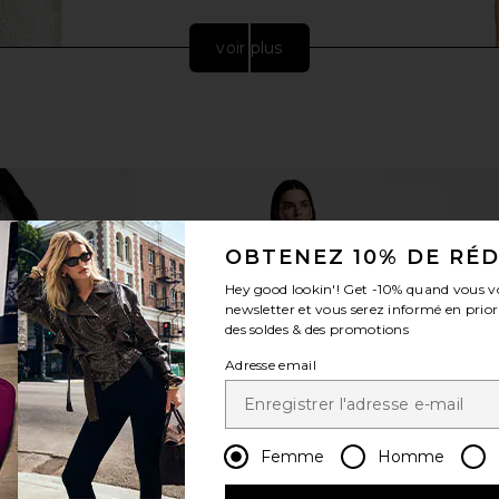
voir plus
OBTENEZ 10% DE RÉ
Hey good lookin'! Get
-10%
quand vous v
newsletter et vous serez informé en prior
des soldes & des promotions
onut Vanilla
Maison Louis Marie Luxury Gift Set
superdown
ndle
Maison Louis Marie
Adresse email
$125
Femme
Homme