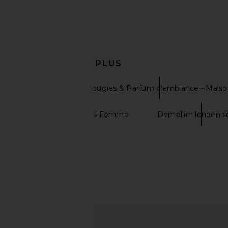
EN DÉCOUVRIR PLUS
Voluspa
Bougies & Parfum d'ambiance - Maiso
Chaussures Plates Femme
Demellier londen s
SNDYS Terra Reversible Top in
retrofete Rhosyn Dress
Cream
Rosa
SNDYS
retrofete
$71
$598