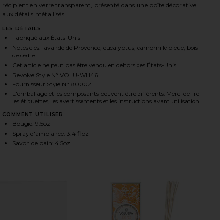
récipient en verre transparent, présenté dans une boîte décorative
aux détails métallisés.
LES DÉTAILS
HARE RETREAT RITUAL GIFT SET ON FACEBOOK (OP
HARE RETREAT RITUAL GIFT SET ON TWITTER (OPE
HARE RETREAT RITUAL GIFT SET ON PINTEREST (OP
Fabriqué aux États-Unis
Notes clés: lavande de Provence, eucalyptus, camomille bleue, bois
de cèdre
Cet article ne peut pas être vendu en dehors des États-Unis
Revolve Style N° VOLU-WH46
Fournisseur Style N° 80002
L'emballage et les composants peuvent être différents. Merci de lire
les étiquettes, les avertissements et les instructions avant utilisation.
COMMENT UTILISER
Bougie: 9.5oz
Spray d'ambiance: 3.4 fl oz
Savon de bain: 4.5oz