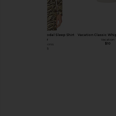
Frankies Bikinis Joy Modal Sleep Shirt
Vacation Classic Whip
in Tiger
Vacation
$10
Frankies Bikinis
$58
$95
Previous price:
JW PEI Yara Shoulder Bag in Black
UGG Home Margot Th
JW PEI
in Chick
$139
UGG Home
$68