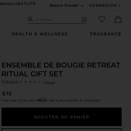
 Retours GRATUITS
Besoin D'aide?
CONNEXION
Développez Pour Nous
Recherche
Articles favo
Chercher
Recherche visuelle
Ther
HEALTH & WELLNESS
FRAGRANCE
ENSEMBLE DE BOUGIE RETREAT
RITUAL GIFT SET
Vo
bran
Voluspa
(1 Avis)
$72
Affirm
Pay over time with
. See if you qualify at checkout.