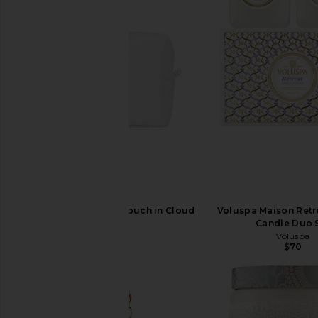
Abbode Mrs. Waffle Pouch in Cloud
Voluspa Maison Retr
Abbode
Candle Duo 
$68
Voluspa
$70