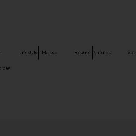
n
Lifestyle - Maison
Beauté Parfums
Set
oldes
 in Metallic
superdown Tayler Skort in Dark
Asics Gel
Wash
Crea
superdown
$56
$65
Previous price: