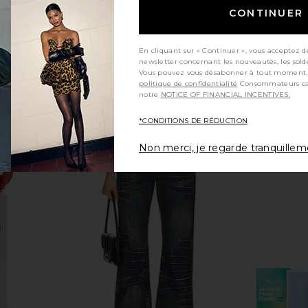
CONTINUER
En cliquant sur « Continuer », vous acceptez d
newsletter concernant les nouveautés, les sold
Vous pouvez vous désabonner à tout moment.
politique de confidentialité
Consommateurs californiens, consultez
notre
NOTICE OF FINANCIAL INCENTIVES.
*CONDITIONS DE RÉDUCTION
Non merci, je regarde tranquille
er Reusable
Steve Madden Sag-H Loafer in Cow
Made Som
wder Puff
Print
Shorts
Steve Madden
Made 
$54
$110
Previous price: