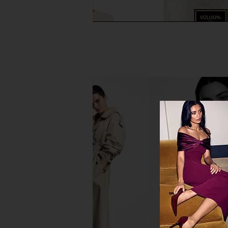
RE/DONE x Hanes Cropped 60's
Voluspa Tahitian Coc
Slim Tee in White
Large Jar Ca
RE/DONE
Voluspa
$90
$38