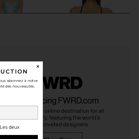
DUCTION
ous abonnez à notre
ité des nouveautés,
 Kenya Mini Dress in
437 The Lift Sports Bra in Black
Light Blue
437
$75
superdown
$98
Les deux