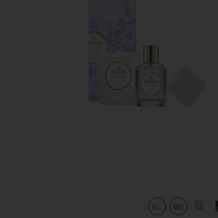
previous slides
FT SET in
view 7 of 7 ENSEMBLE DE BOUGIE RETREAT RITUAL GIFT