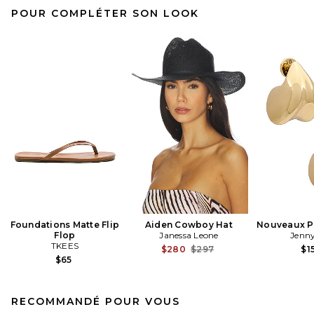
POUR COMPLÉTER SON LOOK
Foundations Matte Flip
Aiden Cowboy Hat
Nouveaux Pu
Flop
Janessa Leone
Jenny
TKEES
Previous price:
$280
$297
$1
$65
RECOMMANDÉ POUR VOUS