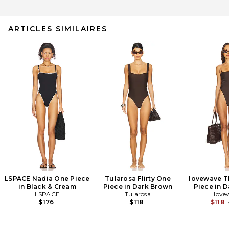
ARTICLES SIMILAIRES
LSPACE Nadia One Piece
Tularosa Flirty One
lovewave T
in Black & Cream
Piece in Dark Brown
Piece in 
LSPACE
Tularosa
love
$176
$118
$118