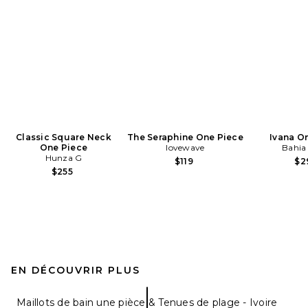
Classic Square Neck
The Seraphine One Piece
Ivana O
One Piece
lovewave
Bahia
Hunza G
$119
$2
$255
EN DÉCOUVRIR PLUS
Maillots de bain une pièce & Tenues de plage - Ivoire