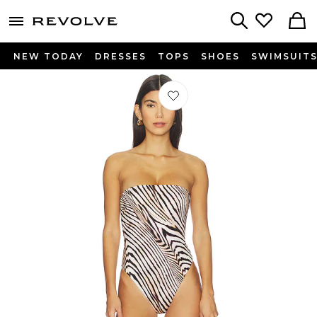
menu - shows more content
Revolve, Apparel & Fashion
Search
NEW TODAY
DRESSES
TOPS
SHOES
SWIMSUIT
Préféré MAILLOT DE BAIN 1 PIÈCE