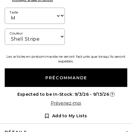
envisagez la taille en dessus
Taille
Couleur
Les articles en précommande ne seront facturés que lorsqu'ils seront
expédiés.
PRÉCOMMANDE
Expected to be In-Stock: 9/3/26 - 9/13/26
Opens in a
Prévenez-moi
Add to My Lists