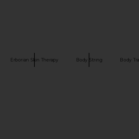
Erborian Skin Therapy
Body String
Body Tr