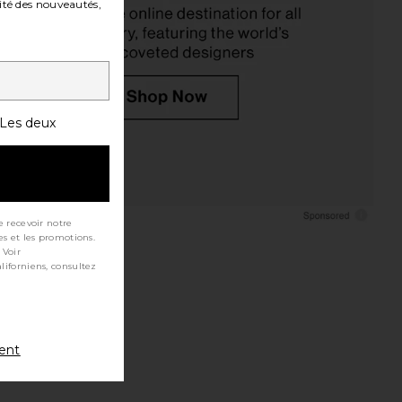
ité des nouveautés,
Les deux
e recevoir notre
es et les promotions.
 Voir
ment