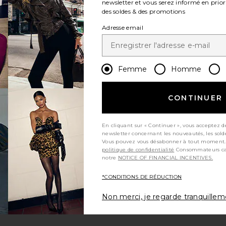
newsletter et vous serez informé en prior
des soldes & des promotions
Adresse email
Femme
Homme
CONTINUER
En cliquant sur « Continuer », vous acceptez d
newsletter concernant les nouveautés, les sold
Vous pouvez vous désabonner à tout moment.
politique de confidentialité
Consommateurs californiens, consultez
notre
NOTICE OF FINANCIAL INCENTIVES.
*CONDITIONS DE RÉDUCTION
Non merci, je regarde tranquille