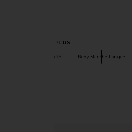
EN DÉCOUVRIR PLUS
Bain & Corps Beauté
Body Manche Longue
Body Décolleté