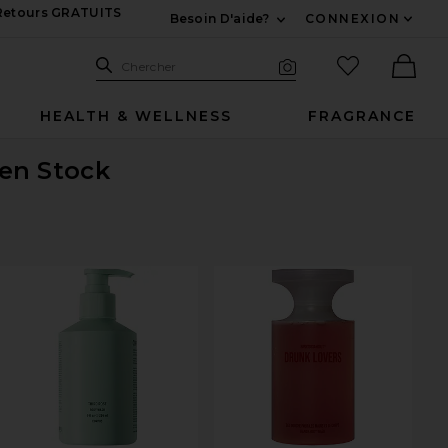
 Retours GRATUITS
Besoin D'aide?
CONNEXION
Développez Pour Nous
Recherche
Articles favo
Chercher
Recherche visuelle
Ther
HEALTH & WELLNESS
FRAGRANCE
 en Stock