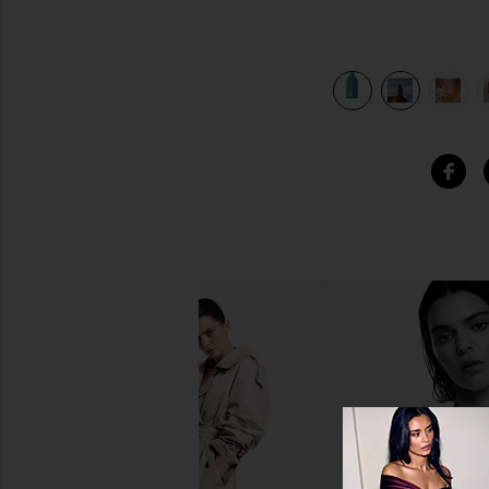
SH REFILL in
view 8 of 7 NETTOYANT CORPS SKIN SHIELD BODY WASH