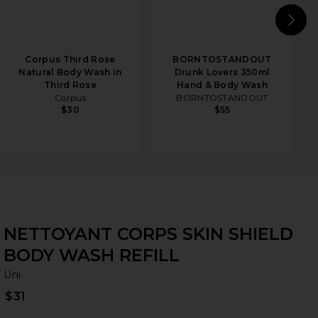
N
Corpus Third Rose
BORNTOSTANDOUT
Natural Body Wash in
Drunk Lovers 350ml
Third Rose
Hand & Body Wash
Corpus
BORNTOSTANDOUT
$30
$55
NETTOYANT CORPS SKIN SHIELD
BODY WASH REFILL
Un
bran
Uni
$31