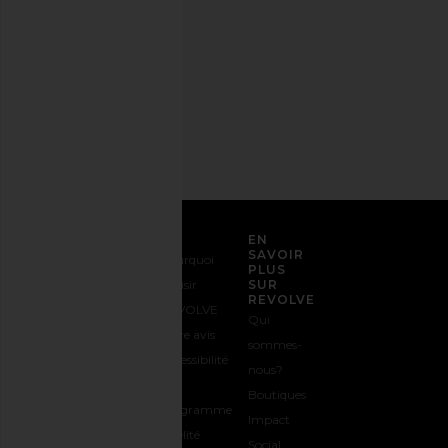
Politique
de
confidentialité
Adresse
email
S'INSCRIRE
SERVICE CLIENT
EN
SAVOIR
Nous
Expédition
Pourquoi
PLUS
contacter
&
choisir
SUR
REVOLVE
1-888-442-
Livraison
REVOLVE
Qui
5830
Retours &
Votre avis
sommes-
Options de
Échanges
Accessibilité
nous?
paiement
Guide des
Le
Boutiques
FAQs
Tailles
programme
Impact
Suivre
Offrir
Fidélité
Social