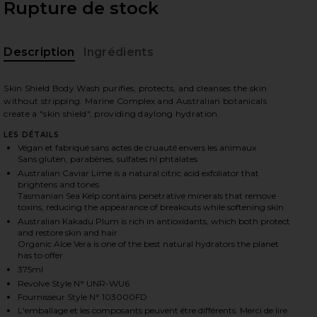
Rupture de stock
Description
Ingrédients
Skin Shield Body Wash purifies, protects, and cleanses the skin
without stripping. Marine Complex and Australian botanicals
create a "skin shield", providing daylong hydration.
LES DÉTAILS
 slides
Végan et fabriqué sans actes de cruauté envers les animaux
Sans gluten, parabènes, sulfates ni phtalates
Australian Caviar Lime is a natural citric acid exfoliator that
brightens and tones
Tasmanian Sea Kelp contains penetrative minerals that remove
toxins, reducing the appearance of breakouts while softening skin
Australian Kakadu Plum is rich in antioxidants, which both protect
and restore skin and hair
Organic Aloe Vera is one of the best natural hydrators the planet
has to offer
375ml
Revolve Style N° UNR-WU6
Fournisseur Style N° 103000FD
L'emballage et les composants peuvent être différents. Merci de lire