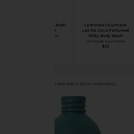
Laurel Bath House Araki
Le Monde Gourmand
40 Body Wash
Lait De Coco Perfumed
Laurel Bath House
Milky Body Wash
$23
Le Monde Gourmand
$22
Uni
NETTOYANT CORPS SKIN SHIELD BODY WASH REFILL
ajouter aux préférésUni Skin Shield Body Wash Refil