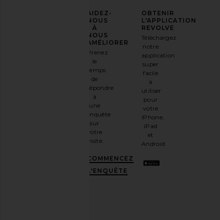
AFFIRMEZ
AIDEZ-
OBTENIR
VOTRE
NOUS
L'APPLICATION
STYLE
À
REVOLVE
NOUS
Téléchargez
Inscrivez-
AMÉLIORER
notre
vous à
Prenez
application
notre
le
super
newsletter
temps
facile
par e-
de
à
mail
répondre
utiliser
et
OBTENEZ
à
pour
10%
une
votre
DE
enquête
iPhone,
RÉDUCTION
.
sur
iPad
C'est
votre
et
comme
visite.
Android
avoir
une
COMMENCEZ
meilleure
L'ENQUÊTE
amie
stylée.
Désabonnez-
vous à
tout
moment.