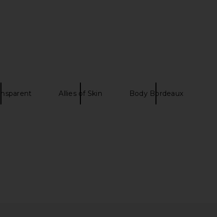
ansparent
Allies of Skin
Body Bordeaux