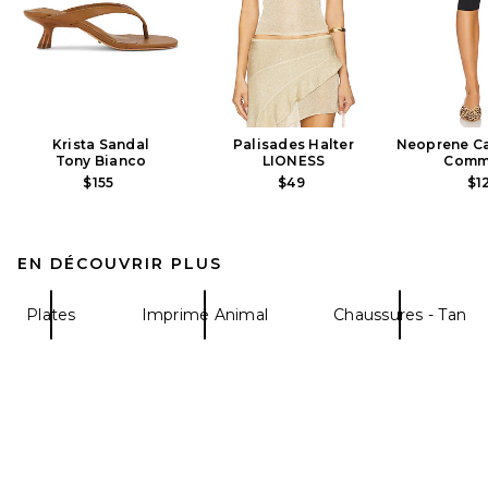
Krista Sandal
Palisades Halter
Neoprene Ca
Tony Bianco
LIONESS
Comm
$155
$49
$1
EN DÉCOUVRIR PLUS
Plates
Imprimé Animal
Chaussures - Tan