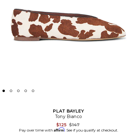
PLAT BAYLEY
Tony Bianco
Previous price:
$125
$147
Affirm
Pay over time with
. See if you qualify at checkout.