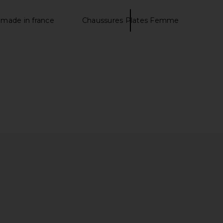
 made in france
Chaussures Plates Femme
ays Jet Lag Essentials
Kosas Impressionist Multistick
Set
Cream Cheek + Lip Color in Nuance
mmer Fridays
Kosas
$34
$34