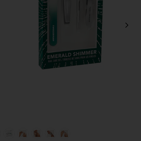
next
view 1 of 10 LOT MANICURE MANI in Emerald Shimmer
v