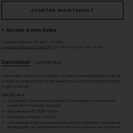
 slides
+ Ajouter à mes listes
Livraison prévue: 08 août - 11 août
Livraison & Retours GRATUITS
Si non ouvert et non utilisé
Description
La Marque
L'ensemble manucure en édition limitée comprend des produits de
manucure essentiels de haute qualité pour une routine de soins des
ongles avancée.
LES DÉTAILS
Comprend: Mini pince à cuticules, lime à ongles en verre, coupe-
ongles et mini pousse-cuticules
Revolve Style N° TEZE-WU44
Fournisseur Style N° 4296-R
iew 2 of 10 LOT MANICURE MANI in Emerald Shimmer
vie
L'emballage et les composants peuvent être différents. Merci de lire
les étiquettes, les avertissements et les instructions avant utilisation.