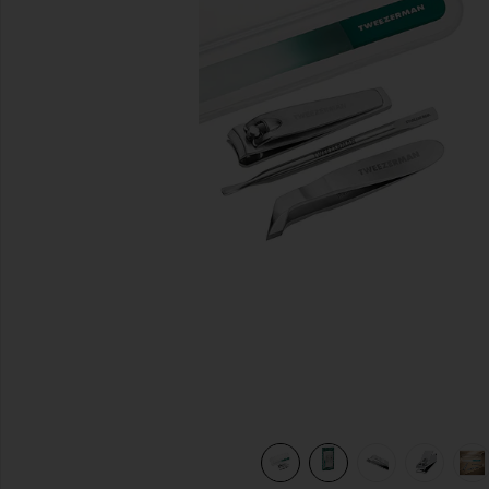
previous slides
view 10 of 10 LOT MANICURE MANI in Emerald Shimmer