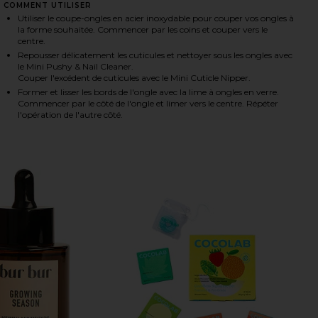
COMMENT UTILISER
Utiliser le coupe-ongles en acier inoxydable pour couper vos ongles à
la forme souhaitée. Commencer par les coins et couper vers le
centre.
HARE MANI KIT IN EMERALD SHIMMER ON FACEBOOK
HARE MANI KIT IN EMERALD SHIMMER ON TWITTER 
HARE MANI KIT IN EMERALD SHIMMER ON PINTEREST
Repousser délicatement les cuticules et nettoyer sous les ongles avec
le Mini Pushy & Nail Cleaner.
Couper l'excédent de cuticules avec le Mini Cuticle Nipper.
Former et lisser les bords de l'ongle avec la lime à ongles en verre.
Commencer par le côté de l'ongle et limer vers le centre. Répéter
l'opération de l'autre côté.