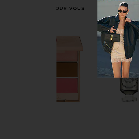
RECOMMANDÉ POUR VOUS
Summer Fridays Limited Edition Lip
SWEED Eyelash Growt
Butter Balm in Birthday Cake
SWEED
$65
Summer Fridays
$24