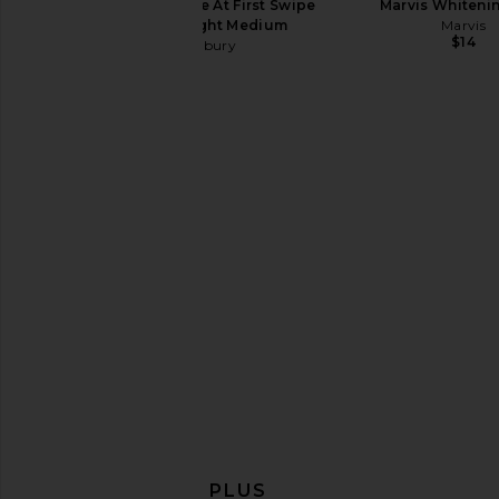
Charlotte Tilbury Love At First Swipe
Marvis Whiteni
Face Palette in Light Medium
Marvis
$14
Charlotte Tilbury
$80
Summer Fridays Bronzer Butter
Sacheu Lip Liner STAY
Balm in Sand
Lip Liner in P-
Summer Fridays
Sacheu
$32
$14
EN DÉCOUVRIR PLUS