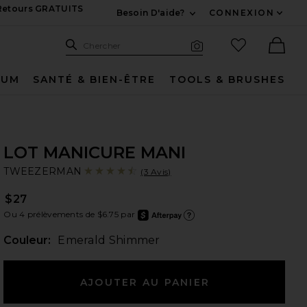
 Retours GRATUITS
Besoin D'aide?
CONNEXION
Développez Pour Nous
Recherche
Articles favo
Chercher
Recherche visuelle
Ther
FUM
SANTÉ & BIEN-ÊTRE
TOOLS & BRUSHES
LOT MANICURE MANI
T
bran
TWEEZERMAN
(3 Avis)
$27
Ou 4 prélèvements de $6.75 par
after
En ap
Couleur:
Emerald Shimmer