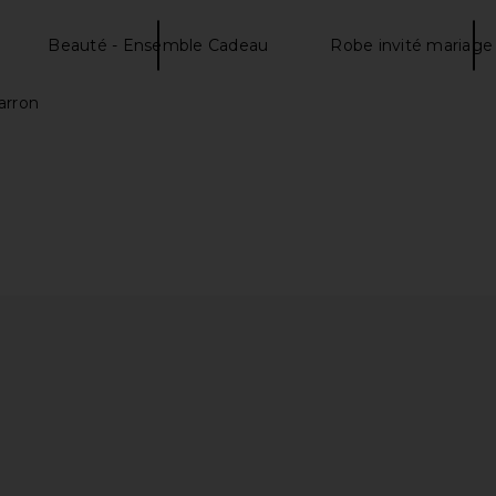
Beauté - Ensemble Cadeau
Robe invité mariage
arron
ainted Sheep
Tower 28 BeachPlease Luminous
Summer Frid
ror
Tinted Balm in Magic Hour
e
Tower 28
Su
$20