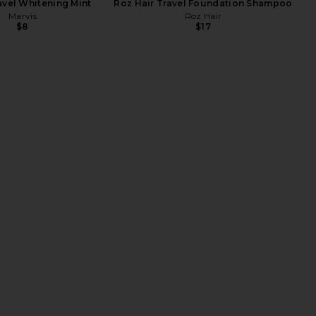
avel Whitening Mint
Roz Hair Travel Foundation Shampoo
Marvis
Roz Hair
$8
$17
eezer The Ultimate
LIONESS Angelic Mini Dress in Ivory
r in Millenial Pink
LIONESS
$90
Tangle Teezer
$17