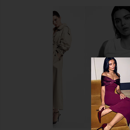
Summer Fridays Sweet Summer
Lemme Sleep, Mel
Minis
Magnesium Gu
Summer Fridays
Lemme
$22
$30