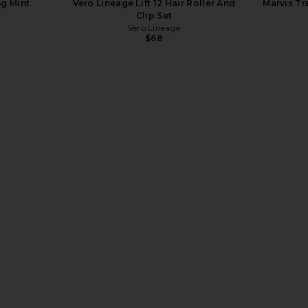
ng Mint
Vero Lineage Lift 12 Hair Roller And
Marvis Tr
Clip Set
Vero Lineage
$68
-N Peel Off
TWEEZERMAN Ultra Precision Slant
Tangle T
inked
Tweezer in Gold
Detangle
TWEEZERMAN
$35