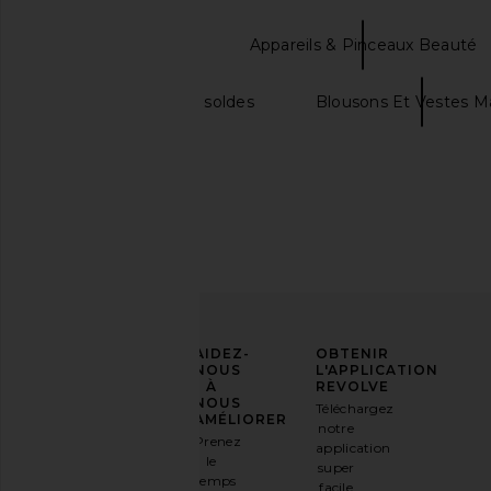
TWEEZERMAN
Appareils & Pinceaux Beauté
Demellier londen soldes
Blousons Et Vestes M
Roz Hair Foundation Shampoo
Solar Eclipse Hand-p
Roz Hair
Compact Mir
$39
Solar Eclips
$30
AFFIRMEZ
AIDEZ-
OBTENIR
VOTRE
NOUS
L'APPLICATION
STYLE
À
REVOLVE
NOUS
Téléchargez
Inscrivez-
AMÉLIORER
notre
vous à
Prenez
application
notre
le
super
newsletter
temps
facile