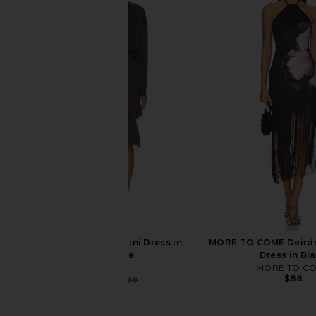
SNDYS Olividae Mini Dress in Panna
Jaded London Fringe D
Cotta
Jaded Londo
$155
SNDYS
$78
EAVES Gaia Silk Mini Dress in
MORE TO COME Deirdre
Ganache
Dress in Bl
EAVES
MORE TO C
$88
$231
$299
Previous price: