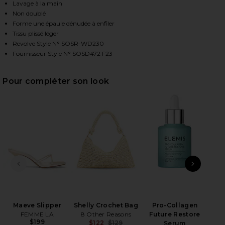
Lavage à la main
Non doublé
Forme une épaule dénudée à enfiler
HARE ANISAH MINI DRESS IN CHILI RED ON FACEBO
HARE ANISAH MINI DRESS IN CHILI RED ON TWITTE
HARE ANISAH MINI DRESS IN CHILI RED ON PINTERE
Tissu plissé léger
Revolve Style N° SOSR-WD230
Fournisseur Style N° SOSD472 F23
Pour compléter son look
DIAPOSITIVE PRÉCÉDENTE
ARTI
Maeve Slipper
Shelly Crochet Bag
Pro-Collagen
Las
FEMME LA
8 Other Reasons
Future Restore
$199
$122
$129
Serum