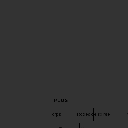
LIONESS x REVOLVE Original Sin
SNDYS Olividae Mini D
Dress in Butter
Blue
LIONESS
SNDYS
$69
$98
EN DÉCOUVRIR PLUS
Robes Près Du Corps
Robes de soirée