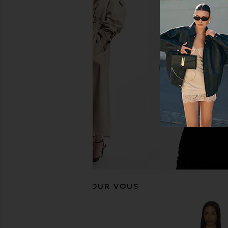
SNDYS Oskar Mini Dress in Lemon
I.AM.GIA Khalo Maxi Dr
SNDYS
I.AM.GIA
$103
$135
RECOMMANDÉ POUR VOUS