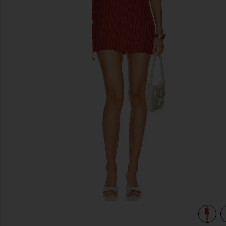
previous slides
view 4 of 3 ROBE ANISAH in Chili Red