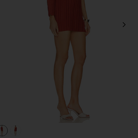
next
view 1 of 3 ROBE ANISAH in Chili Red
v