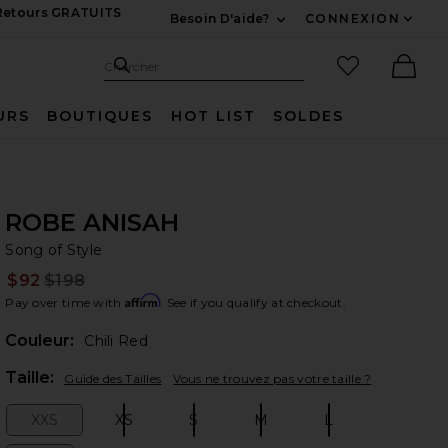
 Retours GRATUITS
Besoin D'aide?
CONNEXION
Développez Pour Nous
Recherche
Articles favo
Chercher
Ther
URS
BOUTIQUES
HOT LIST
SOLDES
ROBE ANISAH
So
bran
Song of Style
$92
$198
Prev
Affirm
Pay over time with
. See if you qualify at checkout.
Couleur:
Chili Red
Plea
Taille:
Guide des Tailles
Vous ne trouvez pas votre taille ?
XXS
XS
S
M
L
Size:
Size:
Size:
Size:
Size: