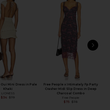
 x Intimately FP Party
superdown Juliet Midi Dress in
 Midi Slip Dress In
Oxblood
 & Double Espresso
superdown
$88
Free People
$78
NEXT
supe
Oui Mini Dress in Pale
Free People x Intimately Fp Party
Khaki
Crasher Midi Slip Dress in Deep
LIONESS
Charcoal Combo
$34
$79
Free People
Previous price:
$75
$78
Previ