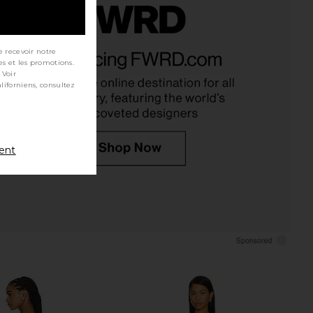
dae Mini Dress in Red
Steve Madden Vita Dress in
e recevoir notre
SNDYS
Chocolate Martini
es et les promotions.
$78
Steve Madden
 Voir
$109
ment