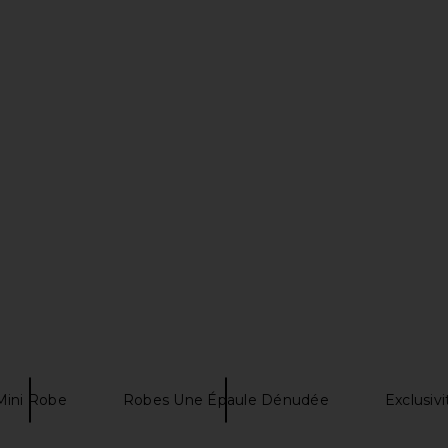
ress in Sky
superdown Arwen Maxi Dress in
superdown 
Moss Green
superdown
$88
Mini Robe
Robes Une Épaule Dénudée
Exclusi