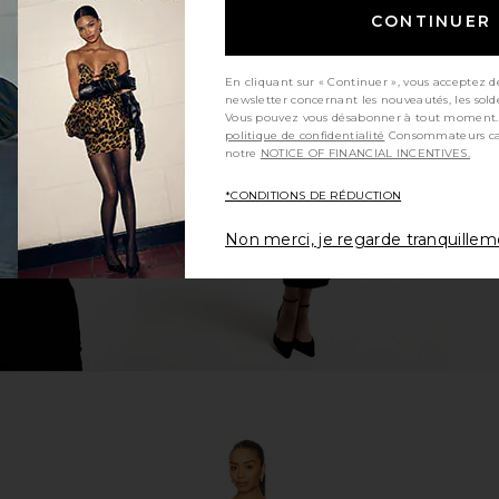
CONTINUER
ess in Yellow
MORE TO COME Violetta Mini Dress
SNDYS Olivi
En cliquant sur « Continuer », vous acceptez d
in Teal Floral
newsletter concernant les nouveautés, les sold
MORE TO COME
Vous pouvez vous désabonner à tout moment.
$84
politique de confidentialité
Consommateurs californiens, consultez
notre
NOTICE OF FINANCIAL INCENTIVES.
*CONDITIONS DE RÉDUCTION
Non merci, je regarde tranquille