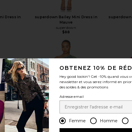
ni Dress in
superdown Bailey Mini Dress in
superdown F
Mauve
superdown
$88
OBTENEZ 10% DE RÉ
voir plus
Hey good lookin'! Get
-10%
quand vous v
newsletter et vous serez informé en prior
des soldes & des promotions
Adresse email
Femme
Homme