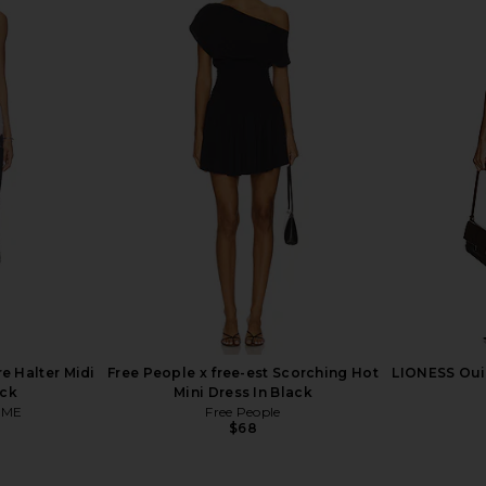
ress in Khaki
Runaway The Label Genelle Mini
Free People
n
Dress in Gaia Pink
Crasher
Runaway The Label
Mushroom
$88
$109
Previous price:
 Halter Midi
Free People x free-est Scorching Hot
LIONESS Oui 
ack
Mini Dress In Black
OME
Free People
$68