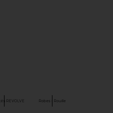
Elodie Mini Dress in
LIONESS x REVOLVE Original Sin
Ivory
Dress in Coral
superdown
LIONESS
$78
$69
vités REVOLVE
Robes - Rouille