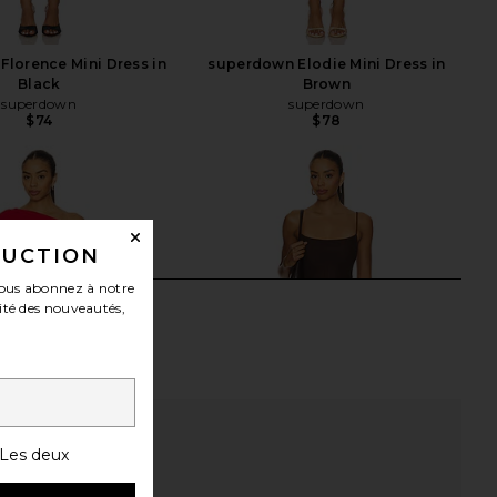
lorence Mini Dress in
superdown Elodie Mini Dress in
Black
Brown
superdown
superdown
$74
$78
DUCTION
ous abonnez à notre
ité des nouveautés,
Les deux