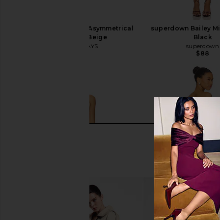
ALL THE WAYS Lottie Asymmetrical
superdown Bailey Mi
Mini Dress in Beige
Black
ALL THE WAYS
superdown
$78
$88