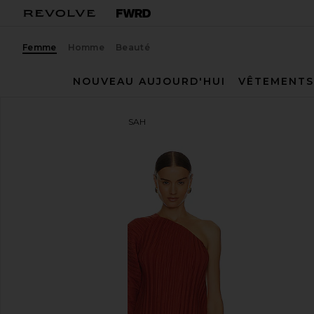
Femme
Homme
Beauté
NOUVEAU AUJOURD'HUI
VÊTEMENTS
Song of Style
ROBE ANISAH
ajouter aux préférésSong of Style Anisah Mini Dress 