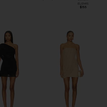
Previous price:
ELEMIS
$155