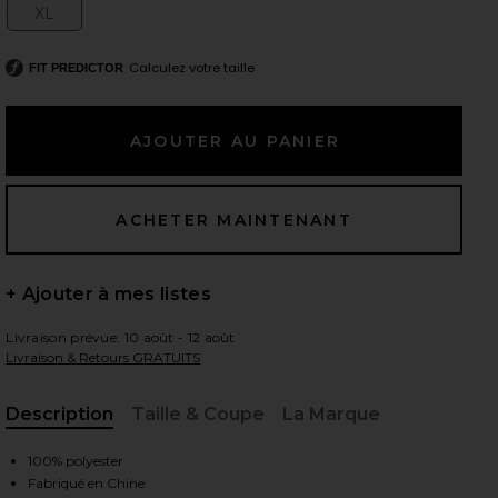
XL
Size:
Calculez votre taille
FIT PREDICTOR
 slides
+ Ajouter à mes listes
Livraison prévue: 10 août - 12 août
Livraison & Retours GRATUITS
Description
Taille & Coupe
La Marque
, Cu
iew 2 of 3 ROBE ANISAH in Chili Red
view
100% polyester
Fabriqué en Chine