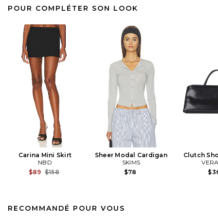
POUR COMPLÉTER SON LOOK
Carina Mini Skirt
Sheer Modal Cardigan
Clutch Sh
NBD
SKIMS
VERA
Previous price:
$89
$158
$78
$3
RECOMMANDÉ POUR VOUS