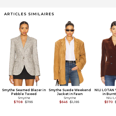
ARTICLES SIMILAIRES
Smythe Seamed Blazer in
Smythe Suede Weekend
NILI LOTAN 
Pebble Tweed
Jacket in Fawn
in Burn
Smythe
Smythe
NILI 
Previous price:
Previous price:
$708
$795
$646
$1,195
$570