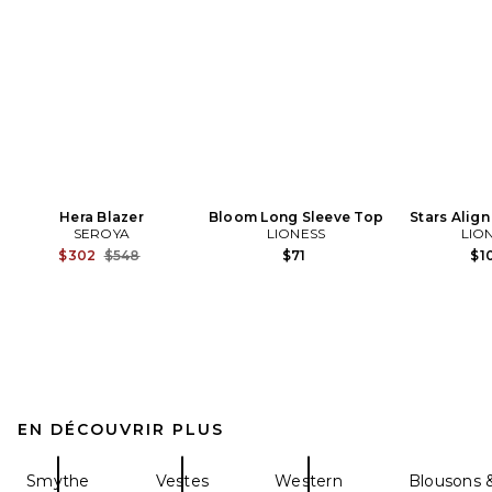
Hera Blazer
Bloom Long Sleeve Top
Stars Align
SEROYA
LIONESS
LIO
Previous price:
$302
$548
$71
$1
EN DÉCOUVRIR PLUS
Smythe
Vestes
Western
Blousons 