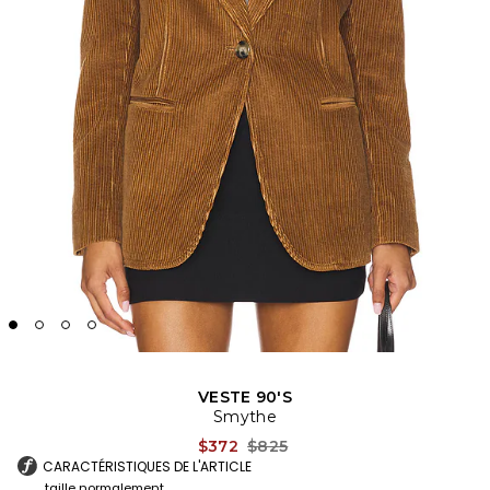
VESTE 90'S
Smythe
Previous price:
$372
$825
CARACTÉRISTIQUES DE L'ARTICLE
taille normalement