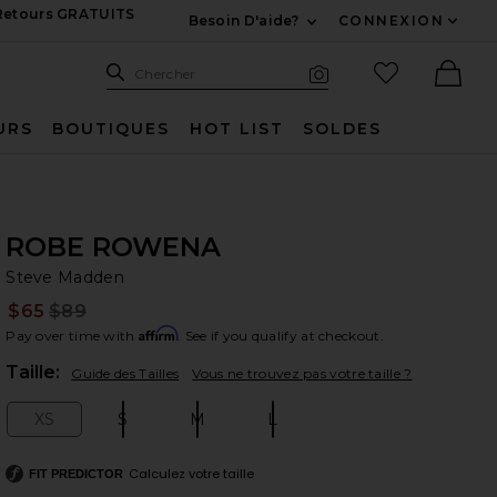
 Retours GRATUITS
Besoin D'aide?
CONNEXION
Développez Pour Nous
Recherche
Articles favo
Chercher
Recherche visuelle
Ther
URS
BOUTIQUES
HOT LIST
SOLDES
ROBE ROWENA
St
bran
Steve Madden
$65
$89
Prev
Affirm
Pay over time with
. See if you qualify at checkout.
Plea
Taille:
Guide des Tailles
Vous ne trouvez pas votre taille ?
XS
S
M
L
Size:
Size:
Size:
Size:
Calculez votre taille
FIT PREDICTOR