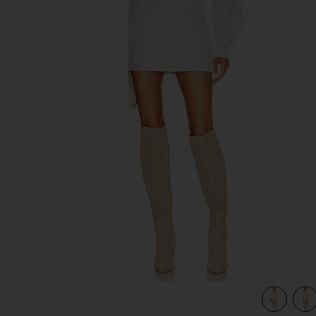
previous slides
view 5 of 4 ROBE ROWENA in Heather Grey