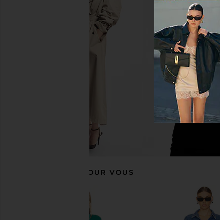
LIONESS Stars Align Mini Dress in
Luli Fama Cosita Buen
Onyx
in Gold Ru
LIONESS
Luli Fama
$79
$99
RECOMMANDÉ POUR VOUS