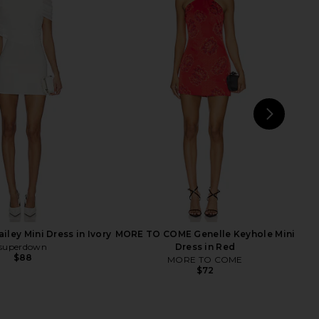
 Sirus Jacket in Khaki
NBD Cortado Dress in Black
Steve Madden
NBD
$109
$168
NEXT
I.A
ley Mini Dress in Ivory
MORE TO COME Genelle Keyhole Mini
superdown
Dress in Red
$88
MORE TO COME
$72