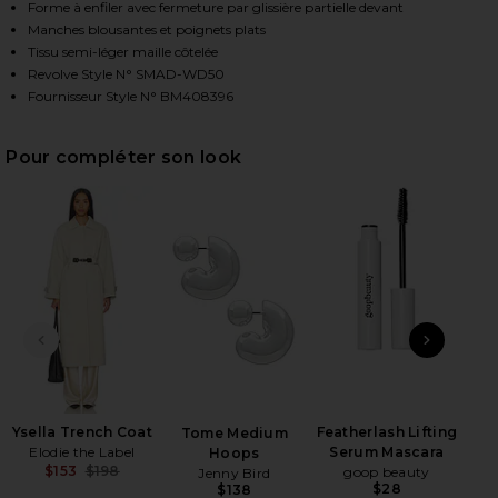
Forme à enfiler avec fermeture par glissière partielle devant
Manches blousantes et poignets plats
Tissu semi-léger maille côtelée
HARE ROWENA DRESS IN HEATHER GREY ON FACEBO
HARE ROWENA DRESS IN HEATHER GREY ON TWITTE
HARE ROWENA DRESS IN HEATHER GREY ON PINTERE
Revolve Style N° SMAD-WD50
Fournisseur Style N° BM408396
Pour compléter son look
DIAPOSITIVE PRÉCÉDENTE
ARTI
Ysella Trench Coat
Featherlash Lifting
Tome Medium
Li
Elodie the Label
Serum Mascara
Hoops
Las
$153
$198
goop beauty
Jenny Bird
Previous price:
$28
$138
Ch