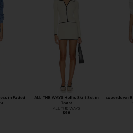
ress in Ivory
Line & Dot Leia Shirt in Blue Multi
Steve Madden
Line & Dot
$115
ess in Faded
ALL THE WAYS Hollis Skirt Set in
superdown Bai
OM
Toast
ALL THE WAYS
$98