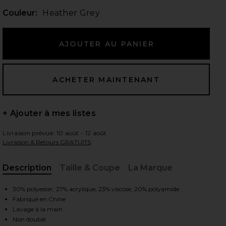
Couleur:
Heather Grey
 slides
+ Ajouter à mes listes
Livraison prévue: 10 août - 12 août
Livraison & Retours GRATUITS
Description
Taille & Coupe
La Marque
, Cu
30% polyester, 27% acrylique, 23% viscose, 20% polyamide
Fabriqué en Chine
iew 2 of 4 ROBE ROWENA in Heather Grey
vie
Lavage à la main
Non doublé