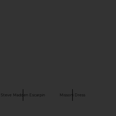
abel Roxanna Sweater
L'Academie The Kamille Mini Dress
ss in Charcoal
in Tan & Brown Chain
STR the Label
L'Academie
$248
$40
$148
Previous price:
Steve Madden Escarpin
Missoni Dress