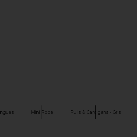
 in Cannoli
MORE TO COME Josie Mini Dress in
ASTR the L
Baby Pink
Dre
MORE TO COME
A
$78
Previous price:
ongues
Mini Robe
Pulls & Cardigans - Gris