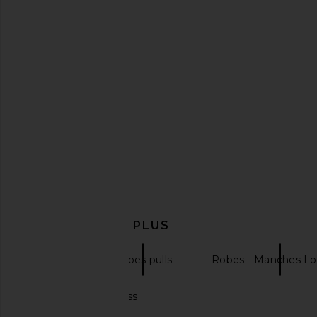
Susana Monaco Fleece Mock
Callahan Nayeli Dress
Gathered Dress in Sandstone
Creme
Susana Monaco
Callahan
$198
$44
$168
EN DÉCOUVRIR PLUS
Robes
Robes pulls
Robes - Manches L
Long Sleeve Dress