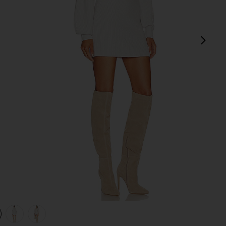
next
view 1 of 4 ROBE ROWENA in Heather Grey
v