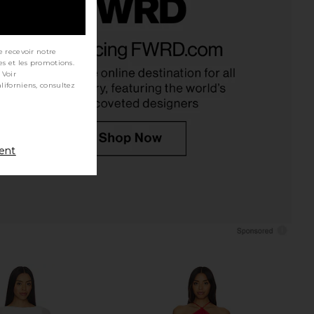
ginal Sin Dress in Onyx
superdown Bailey Mini Dress in
LIONESS
Black
e recevoir notre
$69
superdown
es et les promotions.
$88
 Voir
ment