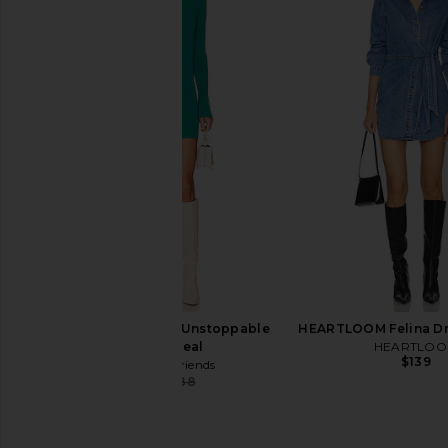
NBD Cortado Dress in Heather Grey
LIONESS Angelic Mini D
NBD
LIONESS
$90
$63
$168
Previous price:
Lovers and Friends Unstoppable
HEARTLOOM Felina Dr
Dress in Teal
HEARTLO
$139
Lovers and Friends
$100
$188
Previous price: