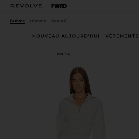
Femme
Homme
Beauté
NOUVEAU AUJOURD'HUI
VÊTEMENTS
Steve Madden
ROBE ROWENA
ajouter aux préférésSteve Madden Rowena Dress i