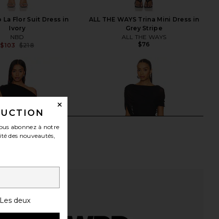
La Flor Suit Dress in
ALL THE WAYS Trina Mini Dress in
Ivory
Grey Stripe
NBD
ALL THE WAYS
$76
$103
$218
Previous price:
DUCTION
ous abonnez à notre
ité des nouveautés,
Les deux