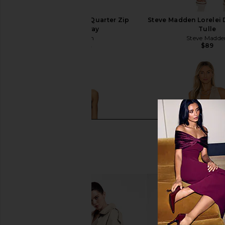
superdown Jenice Quarter Zip
Steve Madden Lorelei D
Dress in Gray
Tulle
superdown
Steve Madde
$89
$57
$88
Previous price: