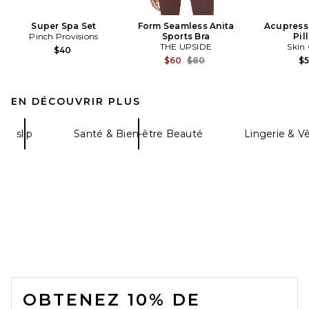
Super Spa Set
Form Seamless Anita
Acupress
Pinch Provisions
Sports Bra
Pil
THE UPSIDE
Skin
$40
Previous price:
$60
$80
$
EN DÉCOUVRIR PLUS
slip
Santé & Bien-être Beauté
Lingerie & V
FOOTER
OBTENEZ 10% DE