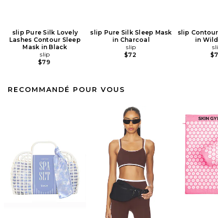
slip Pure Silk Lovely
slip Pure Silk Sleep Mask
slip Contou
Lashes Contour Sleep
in Charcoal
in Wil
Mask in Black
slip
sl
slip
$72
$
$79
RECOMMANDÉ POUR VOUS