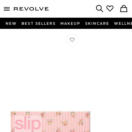
menu - shows more content
Revolve, Apparel & Fashion
Search
NEW
BEST SELLERS
MAKEUP
SKINCARE
WELLN
Préféré MASQUE DE SOMMEIL CO