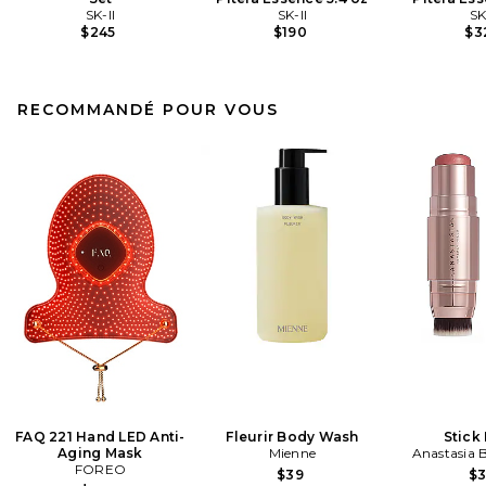
SK-II
SK-II
SK
$245
$190
$3
RECOMMANDÉ POUR VOUS
FAQ 221 Hand LED Anti-
Fleurir Body Wash
Stick
Aging Mask
Mienne
Anastasia B
FOREO
$39
$