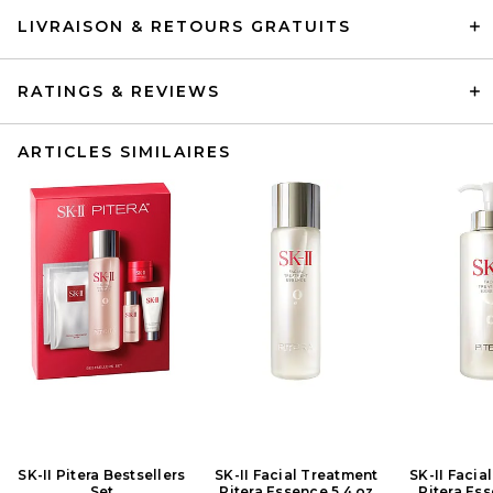
LIVRAISON & RETOURS GRATUITS
RATINGS & REVIEWS
ARTICLES SIMILAIRES
SK-II Pitera Bestsellers
SK-II Facial Treatment
SK-II Facia
Set
Pitera Essence 5.4 oz
Pitera Ess