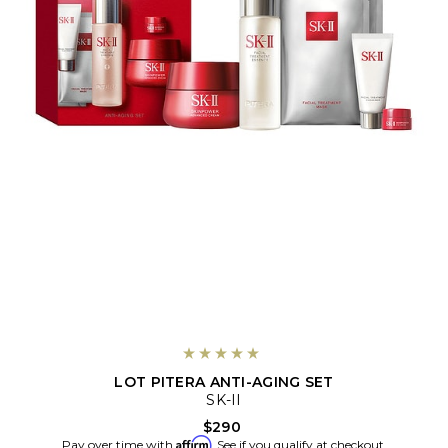
LOT PITERA ANTI-AGING SET
SK-II
$290
Affirm
Pay over time with
. See if you qualify at checkout.