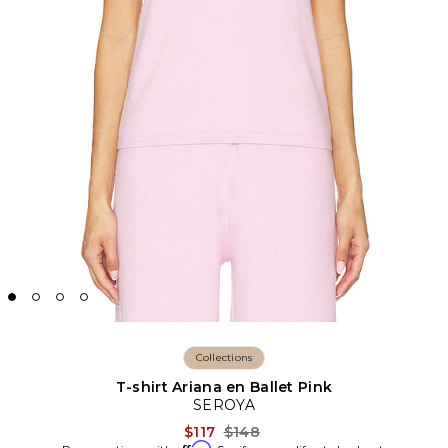
Collections
T-shirt Ariana en Ballet Pink
SEROYA
Previous price:
$117
$148
Affirm