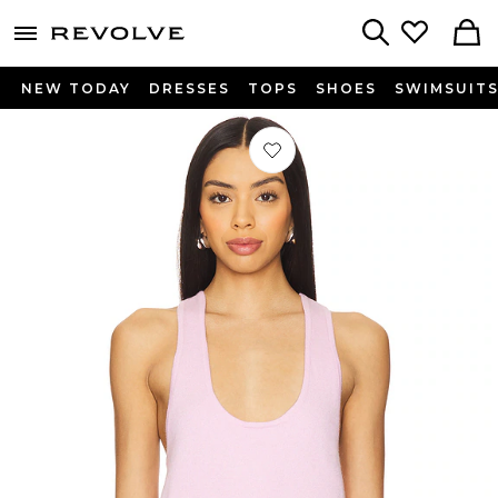
menu - shows more content
Revolve, Apparel & Fashion
Search
NEW TODAY
DRESSES
TOPS
SHOES
SWIMSUIT
Préféré T-shirt Ariana en Ballet Pink