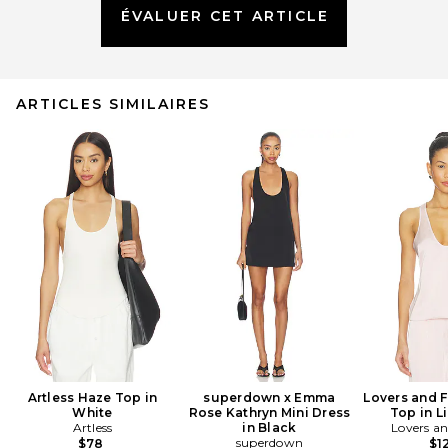
ÉVALUER CET ARTICLE
ARTICLES SIMILAIRES
Artless Haze Top in
superdown x Emma
Lovers and F
White
Rose Kathryn Mini Dress
Top in L
Artless
in Black
Lovers an
superdown
$78
$1