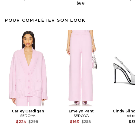
$88
POUR COMPLÉTER SON LOOK
Carley Cardigan
Emelyn Pant
Cindy Slin
SEROYA
SEROYA
retr
Previous price:
Previous price:
$224
$298
$163
$258
$3