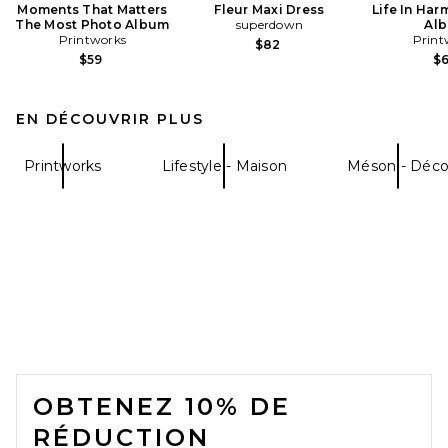
Moments That Matters
Fleur Maxi Dress
Life In Ha
The Most Photo Album
superdown
Al
Printworks
Print
$82
$59
$
EN DÉCOUVRIR PLUS
Printworks
Lifestyle - Maison
Méson - Déc
FOOTER
OBTENEZ 10% DE
RÉDUCTION