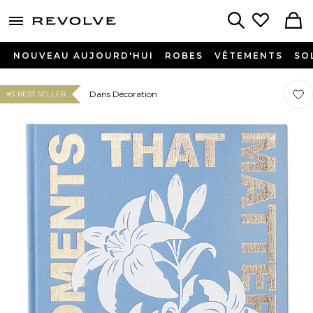
menu - shows more content
Revolve, Apparel & Fashion
Search
NOUVEAU AUJOURD'HUI
ROBES
VÊTEMENTS
SO
Préf
Préf
Dans Décoration
#3 BEST SELLER