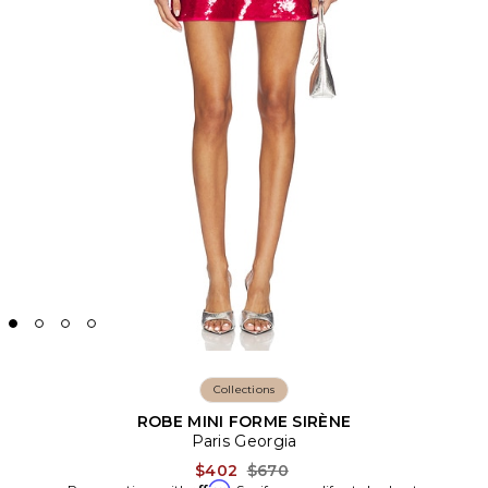
Collections
ROBE MINI FORME SIRÈNE
Paris Georgia
Previous price:
$402
$670
Affirm