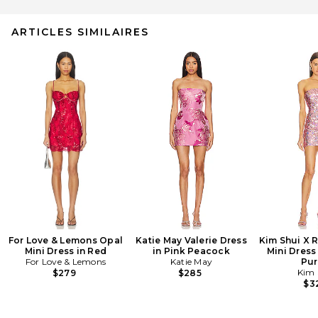
ARTICLES SIMILAIRES
For Love & Lemons Opal
Katie May Valerie Dress
Kim Shui X 
Mini Dress in Red
in Pink Peacock
Mini Dress
For Love & Lemons
Katie May
Pur
Kim 
$279
$285
$3