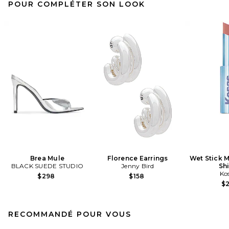
POUR COMPLÉTER SON LOOK
Brea Mule
Florence Earrings
Wet Stick M
BLACK SUEDE STUDIO
Jenny Bird
Sh
Ko
$298
$158
$
RECOMMANDÉ POUR VOUS