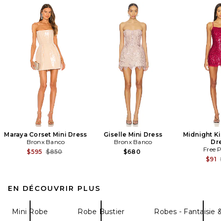
Maraya Corset Mini Dress
Giselle Mini Dress
Midnight Ki
Bronx Banco
Bronx Banco
Dr
Free 
Previous price:
$595
$850
$680
$91
EN DÉCOUVRIR PLUS
Mini Robe
Robe Bustier
Robes - Fantaisie 