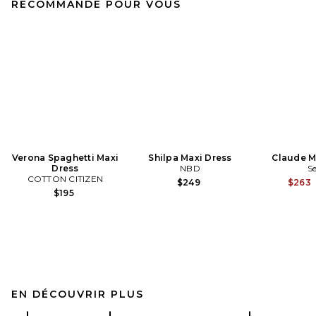
RECOMMANDÉ POUR VOUS
Verona Spaghetti Maxi
Shilpa Maxi Dress
Claude M
Dress
NBD
S
COTTON CITIZEN
$249
$263
$195
EN DÉCOUVRIR PLUS