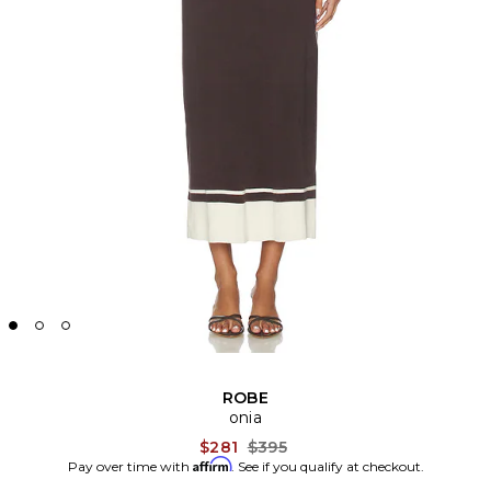
ROBE
onia
Previous price:
$281
$395
Affirm
Pay over time with
. See if you qualify at checkout.