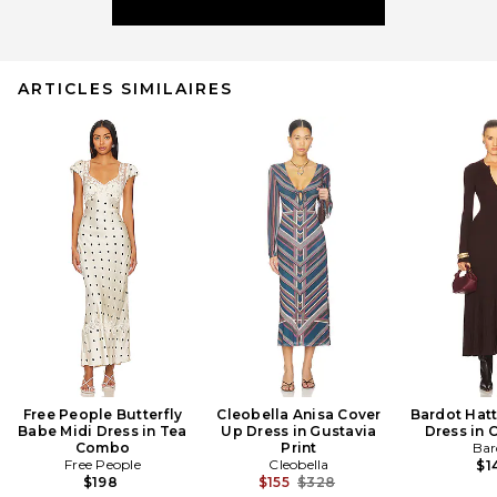
ARTICLES SIMILAIRES
Free People Butterfly
Cleobella Anisa Cover
Bardot Hatt
Babe Midi Dress in Tea
Up Dress in Gustavia
Dress in 
Combo
Print
Bar
Free People
Cleobella
$1
Previous price:
$198
$155
$328