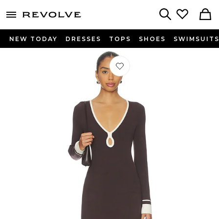
menu - shows more content
Revolve, Apparel & Fashion
Search
NEW TODAY
DRESSES
TOPS
SHOES
SWIMSUIT
Préféré ROBE