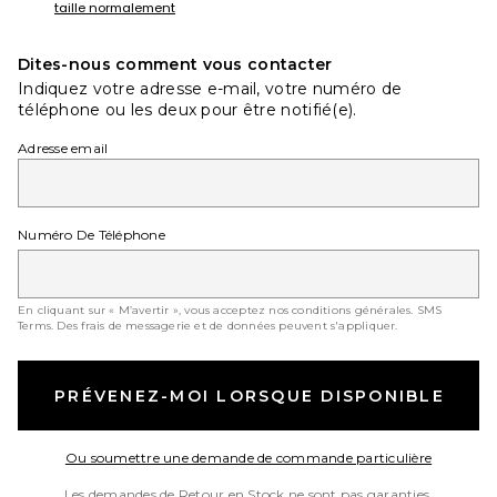
taille normalement
Dites-nous comment vous contacter
Indiquez votre adresse e-mail, votre numéro de
téléphone ou les deux pour être notifié(e).
Adresse email
Numéro De Téléphone
En cliquant sur « M’avertir », vous acceptez nos conditions générales.
SMS
Terms
. Des frais de messagerie et de données peuvent s'appliquer.
PRÉVENEZ-MOI LORSQUE DISPONIBLE
Opens in
Ou soumettre une demande de commande particulière
Les demandes de Retour en Stock ne sont pas garanties.