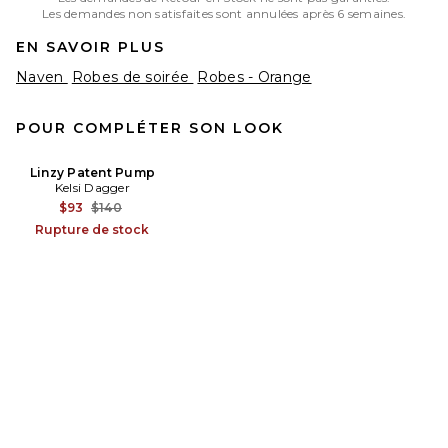
Les demandes non satisfaites sont annulées après 6 semaines.
EN SAVOIR PLUS
Naven
Robes de soirée
Robes - Orange
POUR COMPLÉTER SON LOOK
Linzy Patent Pump
Kelsi Dagger
Previous price:
$93
$140
Rupture de stock