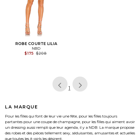
ROBE COURTE LILIA
NBD
Previous price:
$175
$208
page
of 1, currently selected
1
LA MARQUE
Pour les filles qui font de leur vie une fête, pour les filles toujours
partantes pour une coupe de champagne, pour les filles qui aiment avoir
un dressing aussi rempli que leur agenda, il y a NDB. La marque propose
des robes et des pièces tellement sexy, séduisantes, amusantes et actuelles
que toutes les it-girls les désirent.