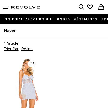
menu - shows more content
Revolve, Apparel & Fashion
Search
NOUVEAU AUJOURD'HUI
ROBES
VÊTEMENTS
SO
Naven
1
Article
Trier Par
Refine
Favorite ROBE COURTE LILIA