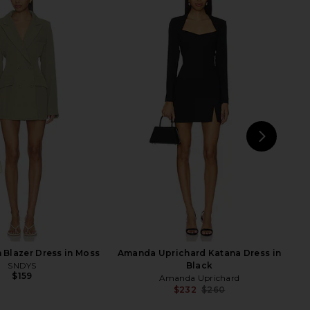
 Boss Lady Mini Cape
Amanda Uprichard Samba Dress in
ress in Black
Black
Katie May
Amanda Uprichard
$285
$194
NEXT
LI
Blazer Dress in Moss
Amanda Uprichard Katana Dress in
SNDYS
Black
$159
Amanda Uprichard
$232
$260
Previ