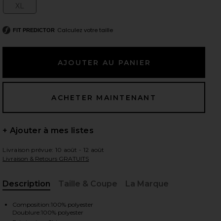
XL
Size:
Calculez votre taille
FIT PREDICTOR
 slides
+ Ajouter à mes listes
Livraison prévue: 10 août - 12 août
Livraison & Retours GRATUITS
Description
Taille & Coupe
La Marque
, Cu
iew 2 of 3 ROBE COURTE YOUR TIME IS UP in Black
view
Composition:100% polyester
Doublure:100% polyester