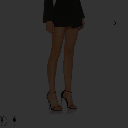
next
view 1 of 3 ROBE COURTE YOUR TIME IS UP in Black
v