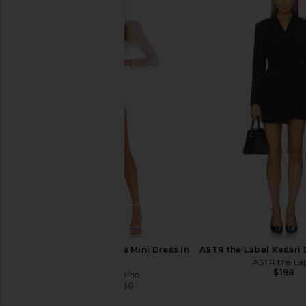
Norma Kamali Long Sleeve Deep V
Amanda Uprichard Evia
Ruffle Mini Dress in Black
Black
Norma Kamali
Amanda Upric
$210
$260
Camila Coelho Thalia Mini Dress in
ASTR the Label Kesari 
Silver
ASTR the La
$198
Camila Coelho
$143
$220
Previous price: