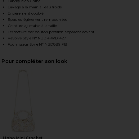
Fabriqué en Chine
Lavage à la main à l'eau froide
Entièrement doublé
HARE YOUR TIME IS UP DRESS IN BLACK ON FACEBO
HARE YOUR TIME IS UP DRESS IN BLACK ON TWITTE
HARE YOUR TIME IS UP DRESS IN BLACK ON PINTER
Epaules légèrement rembourrées
Ceinture ajustable à la taille
Fermeture par bouton pression apparent devant
Revolve Style N° NBDR-WD1427
Fournisseur Style N° NBD889 F18
Pour compléter son look
Hobo Mini Crochet