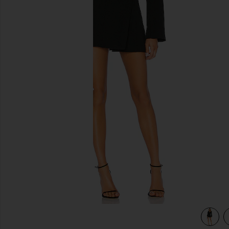
previous slides
view 4 of 3 ROBE COURTE YOUR TIME IS UP in Black