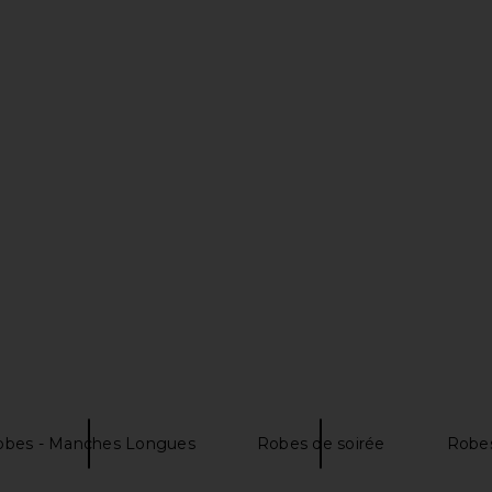
EVOLVE Mavis
OW Collection Ella Shirt Dress in
Katie May B
Black
Tan
llo
OW Collection
$110
Previous price:
obes - Manches Longues
Robes de soirée
Robes