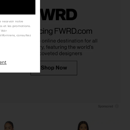
e recevoir notre
Palmas Dress in Flame
L'Academie Avah Mini Dress in
es et les promotions.
LSPACE
Black
 Voir
$145
L'Academie
$248
ment