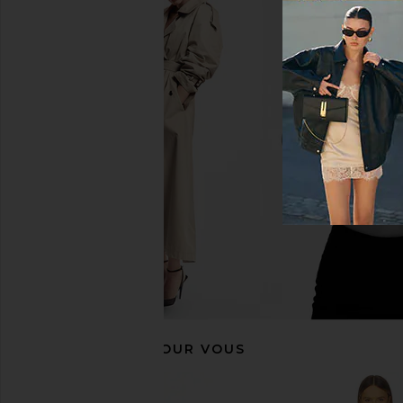
Bardot Triple Frill Dress in Pink
Sabina Musayev X RE
Gardenia
Mini Dress in 
Bardot
Sabina Musay
$139
$250
RECOMMANDÉ POUR VOUS