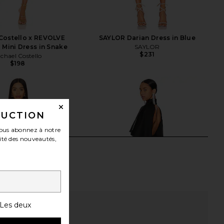
Costello x REVOLVE
SAYLOR Darian Dress in Blue
 Mini Dress in Snake
SAYLOR
$231
chael Costello
$198
DUCTION
ous abonnez à notre
ité des nouveautés,
Les deux