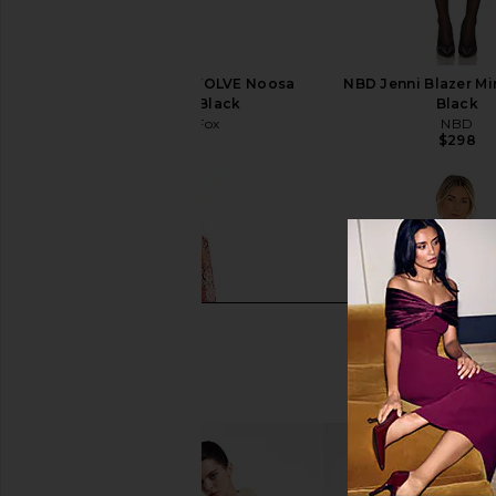
Stone Cold Fox x REVOLVE Noosa
NBD Jenni Blazer Min
Mini Dress in Black
Black
Stone Cold Fox
NBD
$258
$298