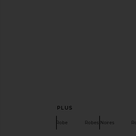
L'Academie The Lorriana Mini Dress
Michael Costello x R
in Black
Mini Dress in 
L'Academie
Michael Coste
$195
$218
$177
$198
Previous price:
EN DÉCOUVRIR PLUS
NBD
Mini Robe
Robes Noires
R