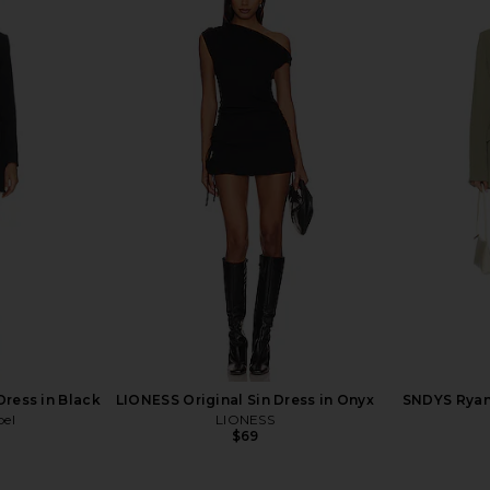
nna Dress in
NBD Jenni Blazer Mini Dress in Red
Katie May
NBD
D
$298
hard
Dress in Black
LIONESS Original Sin Dress in Onyx
SNDYS Ryan 
bel
LIONESS
$69