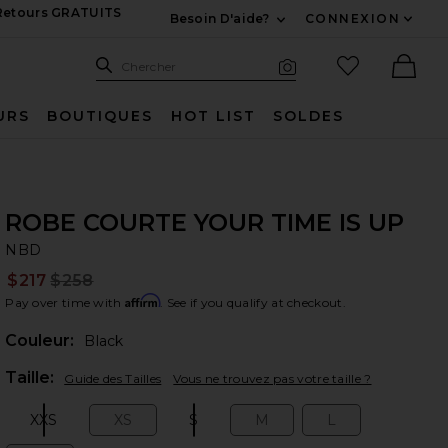
 Retours GRATUITS
Besoin D'aide?
CONNEXION
Développez Pour Nous
Recherche
Articles favo
Chercher
Recherche visuelle
Ther
URS
BOUTIQUES
HOT LIST
SOLDES
ROBE COURTE YOUR TIME IS UP
N
bran
NBD
$217
$258
Prev
Affirm
Pay over time with
. See if you qualify at checkout.
Couleur:
Black
Plea
Taille:
Guide des Tailles
Vous ne trouvez pas votre taille ?
XXS
XS
S
M
L
Size:
Size:
Size:
Size:
Size: