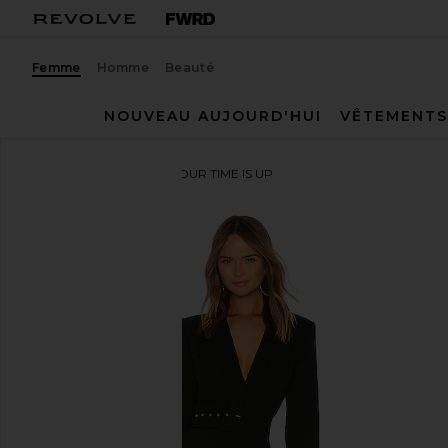
Femme
Homme
Beauté
NOUVEAU AUJOURD'HUI
VÊTEMENTS
NBD
ROBE COURTE YOUR TIME IS UP
ajouter aux préférésNBD Your Time Is Up Dress in B