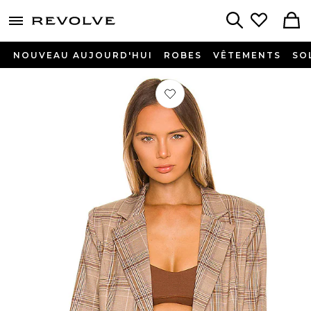
menu - shows more content
Revolve, Apparel & Fashion
Search
NOUVEAU AUJOURD'HUI
ROBES
VÊTEMENTS
SO
Préféré VESTE RHEA