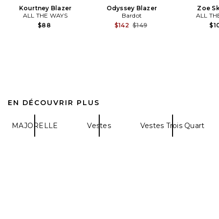
Kourtney Blazer
Odyssey Blazer
Zoe Sk
ALL THE WAYS
Bardot
ALL TH
Previous price:
$88
$142
$149
$1
EN DÉCOUVRIR PLUS
MAJORELLE
Vestes
Vestes Trois Quart