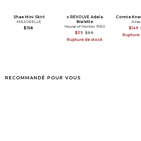
Shae Mini Skirt
x REVOLVE Adela
Connie Kne
MAJORELLE
Bralette
Alia
House of Harlow 1960
$158
$149
Previous price:
$39
$88
Rupture 
Rupture de stock
RECOMMANDÉ POUR VOUS