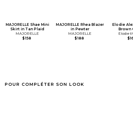
MAJORELLE Shae Mini
MAJORELLE Rhea Blazer
Elodie Ale
Skirt in Tan Plaid
in Pewter
Brown
MAJORELLE
MAJORELLE
Elodie t
$158
$188
$1
POUR COMPLÉTER SON LOOK