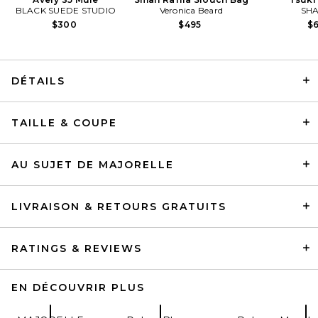
BLACK SUEDE STUDIO
Veronica Beard
SHA
$300
$495
$
DÉTAILS
HAELO Brace Blazer Dress in
TAILLE & COUPE
Black
HAELO
Prix Avant Réduction:
$260
$489
AU SUJET DE MAJORELLE
LIVRAISON & RETOURS GRATUITS
RATINGS & REVIEWS
EN DÉCOUVRIR PLUS