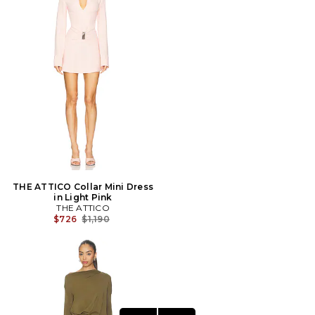
THE ATTICO Collar Mini Dress
in Light Pink
THE ATTICO
Prix Avant Réduction:
$726
$1,190