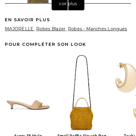
voir plus
EN SAVOIR PLUS
MAJORELLE
Robes Blazer
Robes - Manches Longues
POUR COMPLÉTER SON LOOK
EAVES Desi Mini Dress in
Capers
EAVES
$239
Avery 35 Mule
Small Raffia Slouch Bag
Tsuki