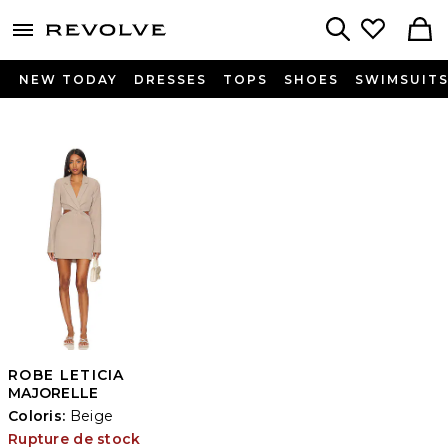
menu - shows more content
Revolve, Apparel & Fashion
Search
NEW TODAY
DRESSES
TOPS
SHOES
SWIMSUIT
ROBE LETICIA
MAJORELLE
Coloris:
Beige
Rupture de stock