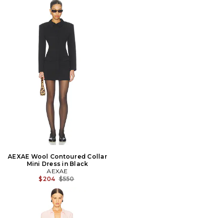
AEXAE Wool Contoured Collar
Mini Dress in Black
AEXAE
Prix Avant Réduction:
$204
$550