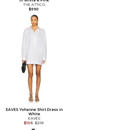
in White & Pink
THE ATTICO
$990
EAVES Yohanne Shirt Dress in
White
EAVES
Prix Avant Réduction:
$106
$219