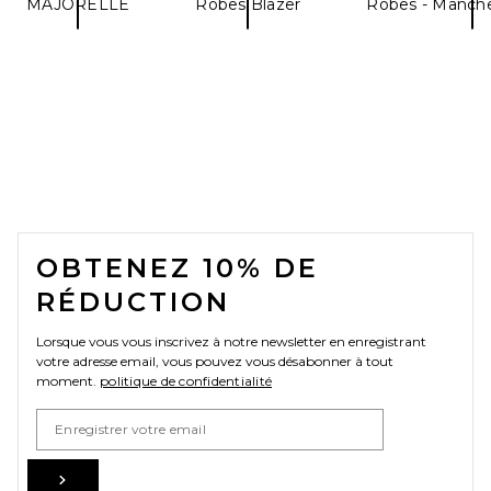
MAJORELLE
Robes Blazer
Robes - Manch
SRG Eleanore Sculptured
Knit Mini Dress in Butter
Yellow
SRG
Prix Avant Réduction:
$106
$350
FOOTER
OBTENEZ 10% DE
RÉDUCTION
Lorsque vous vous inscrivez à notre newsletter en enregistrant
votre adresse email, vous pouvez vous désabonner à tout
moment.
politique de confidentialité
Email Address
Sign Up