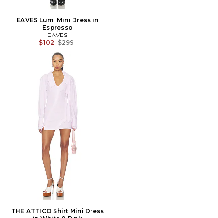
EAVES Lumi Mini Dress in
Espresso
EAVES
Prix Avant Réduction:
$102
$299
THE ATTICO Shirt Mini Dress