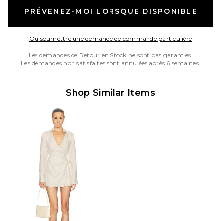
PRÉVENEZ-MOI LORSQUE DISPONIBLE
Opens in
Ou soumettre une demande de commande particulière
Les demandes de Retour en Stock ne sont pas garanties.
Les demandes non satisfaites sont annulées après 6 semaines.
Shop Similar Items