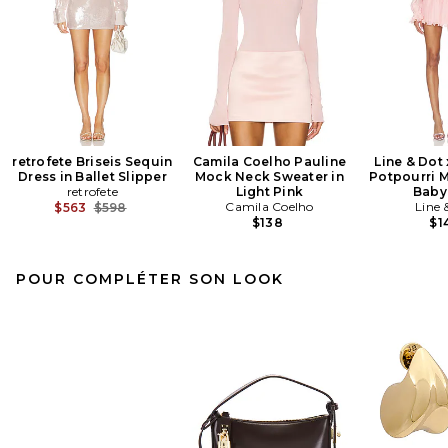
retrofete Briseis Sequin
Camila Coelho Pauline
Line & Dot
Dress in Ballet Slipper
Mock Neck Sweater in
Potpourri M
retrofete
Light Pink
Baby
Previous price:
Camila Coelho
Line 
$563
$598
$138
$1
POUR COMPLÉTER SON LOOK