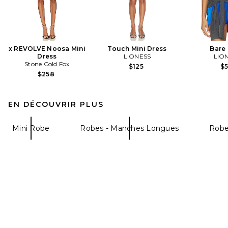
x REVOLVE Noosa Mini
Touch Mini Dress
Bare
Dress
LIONESS
LIO
Stone Cold Fox
$125
$
$258
EN DÉCOUVRIR PLUS
Mini Robe
Robes - Manches Longues
Robe