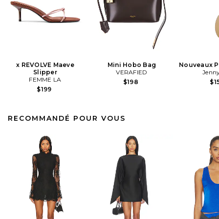
x REVOLVE Maeve
Mini Hobo Bag
Nouveaux Pu
Slipper
VERAFIED
Jenny
FEMME LA
$198
$1
$199
RECOMMANDÉ POUR VOUS