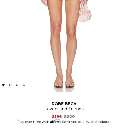
ROBE BECA
Lovers and Friends
Previous price:
$196
$220
Affirm
Pay over time with
. See if you qualify at checkout.