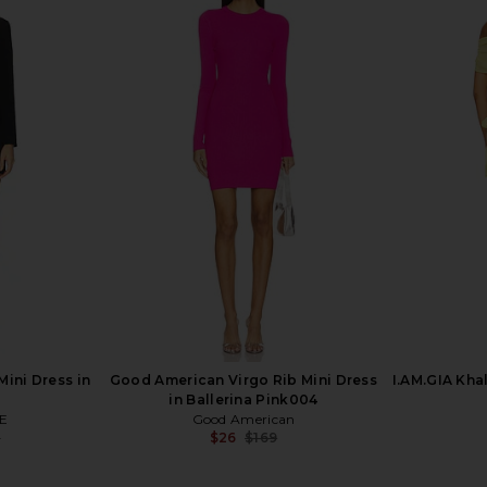
 in Charcoal
MORE TO COME Kristiana Mini
LIONESS Oui
Dress in Plum
MORE TO COME
Previous price:
$31
$88
Previous price:
ini Dress in
Good American Virgo Rib Mini Dress
I.AM.GIA Kha
in Ballerina Pink004
E
Good American
9
$26
$169
Previous price:
Previous price: