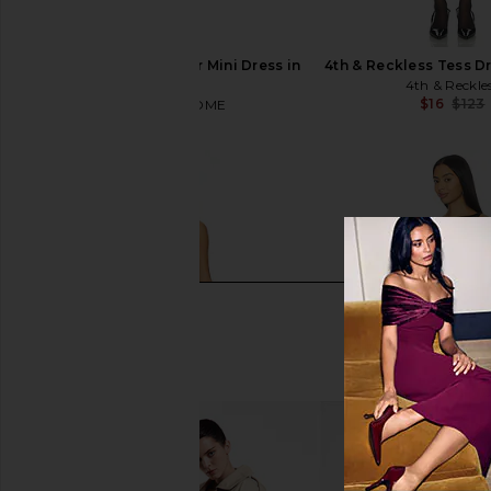
MORE TO COME Skylar Mini Dress in
4th & Reckless Tess Dr
Black
4th & Reckle
$16
$123
MORE TO COME
$31
$88
Previous price: