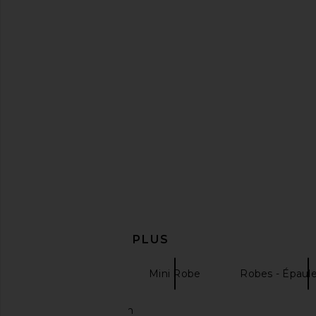
LIONESS Stars Align Mini Dress in
MORE TO COME Ginny M
Onyx
Black
LIONESS
MORE TO CO
$79
$88
EN DÉCOUVRIR PLUS
Robes Noires
Mini Robe
Robes - Épaul
Mini Jupe En Jean