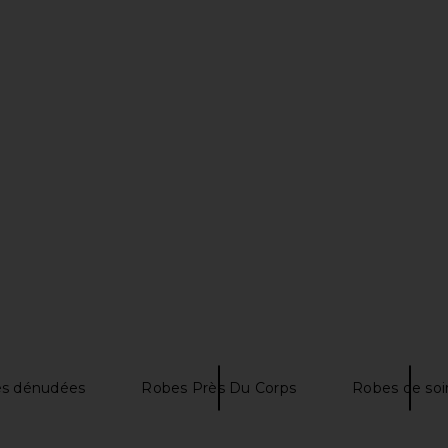
ini Dress in
Bardot Emlyn Velour Mini Dress in
Michael C
Black
ME
Bardot
Mi
$29
$177
Previous price:
es dénudées
Robes Près Du Corps
Robes de soi