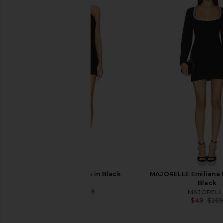
superdown Sabine Mini Dress in
SNDYS Lowe Mini Dress
Black
SNDYS
$22
$90
superdown
$38
$88
Previous price:
NBD Flora Dress in Black
MAJORELLE Emiliana M
NBD
Black
$34
$168
MAJORELL
Previous price:
$49
$26