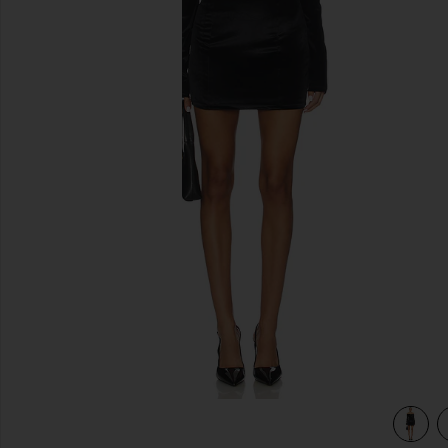
previous slides
view 3 of 3 ROBE NATALIA in Black