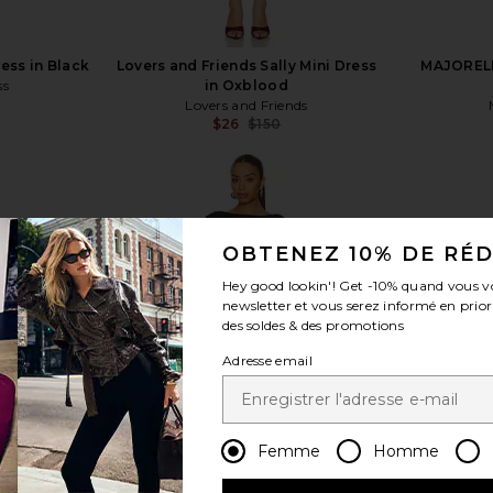
ess in Black
Lovers and Friends Sally Mini Dress
MAJORELLE
ss
in Oxblood
Lovers and Friends
Previous price:
$26
$150
Previous price:
OBTENEZ 10% DE RÉ
voir plus
Hey good lookin'! Get
-10%
quand vous v
newsletter et vous serez informé en prior
des soldes & des promotions
Adresse email
Femme
Homme