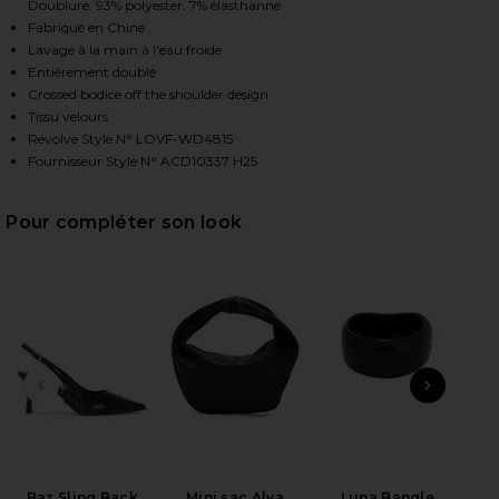
Doublure: 93% polyester, 7% élasthanne
Fabriqué en Chine
Lavage à la main à l'eau froide
HARE NATALIA VELVET MINI DRESS IN BLACK ON FA
HARE NATALIA VELVET MINI DRESS IN BLACK ON TW
HARE NATALIA VELVET MINI DRESS IN BLACK ON PI
Entièrement doublé
Crossed bodice off the shoulder design
Tissu velours
Revolve Style N° LOVF-WD4815
Fournisseur Style N° ACD10337 H25
Pour compléter son look
DIAPOSITIVE PRÉCÉDENTE
ARTI
2
Se
Be
Baz Sling Back
Mini sac Alva
Luna Bangle