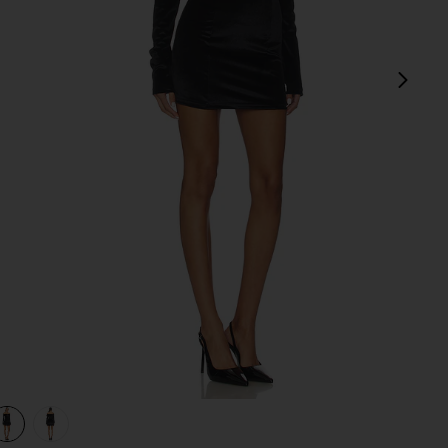
next
view 1 of 3 ROBE NATALIA in Black
v