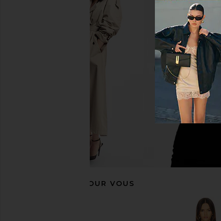
Steve Madden Asteria Dress in
ASTR the Label Kinse
Black Onyx
Black
Steve Madden
ASTR the Lab
$26
$134
$37
$158
Previous price:
RECOMMANDÉ POUR VOUS