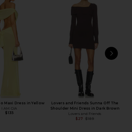
 Oui Mini Dress in Pale
Lovers and Friends Violla Mini
Khaki
Dress in Black
LIONESS
Lovers and Friends
$34
$79
$57
$219
Previous price:
Previ
NEXT
SN
lo Maxi Dress in Yellow
Lovers and Friends Sunna Off The
I.AM.GIA
Shoulder Mini Dress in Dark Brown
$135
Lovers and Friends
$27
$189
Previ