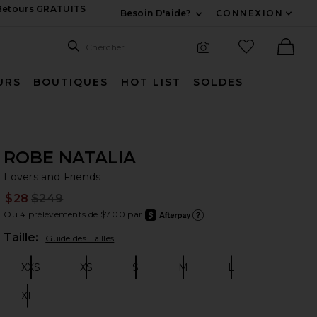
 Retours GRATUITS
Besoin D'aide?
CONNEXION
Développez Pour Nous
Recherche
Articles favo
Chercher
Recherche visuelle
Ther
URS
BOUTIQUES
HOT LIST
SOLDES
ROBE NATALIA
Lo
bran
Lovers and Friends
$28
$249
Prev
Ou 4 prélèvements de $7.00 par
after
En ap
Plea
Taille:
Guide des Tailles
XXS
XS
S
M
L
Size:
Size:
Size:
Size:
Size:
XL
Size: