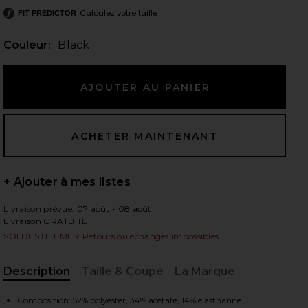
Calculez votre taille
FIT PREDICTOR
Couleur:
Black
 slides
+ Ajouter à mes listes
Livraison prévue: 07 août - 08 août
Livraison GRATUITE
SOLDES ULTIMES: Retours ou échanges impossibles
Description
Taille & Coupe
La Marque
iew 2 of 3 ROBE NATALIA in Black
view
, Cu
Composition: 52% polyester, 34% acétate, 14% élasthanne