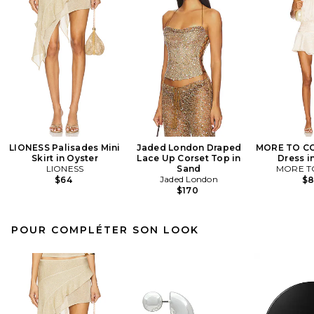
LIONESS Palisades Mini
Jaded London Draped
MORE TO CO
Skirt in Oyster
Lace Up Corset Top in
Dress i
LIONESS
Sand
MORE T
Jaded London
$64
$
$170
POUR COMPLÉTER SON LOOK