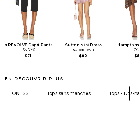
x REVOLVE Capri Pants
Sutton Mini Dress
Hamptons 
SNDYS
superdown
LIO
$71
$82
$
EN DÉCOUVRIR PLUS
LIONESS
Tops sans manches
Tops - Dos-n