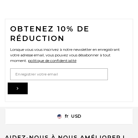
FOOTER
OBTENEZ 10% DE
RÉDUCTION
Lorsque vous vous inscrivez à notre newsletter en enregistrant
votre adresse email, vous pouvez vous désabonner à tout
moment.
politique de confidentialité
Email Address
Sign Up
fr
USD
Change Country Regions Preferences
AIDEZ-NOUS À NOUS AMÉLIORER !