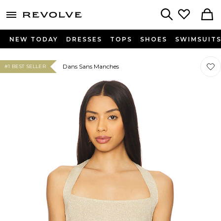
menu - shows more content
Revolve, Apparel & Fashion
Search
NEW TODAY
DRESSES
TOPS
SHOES
SWIMSUIT
Préfé
Préfé
Dans Sans Manches
#1 BEST SELLER