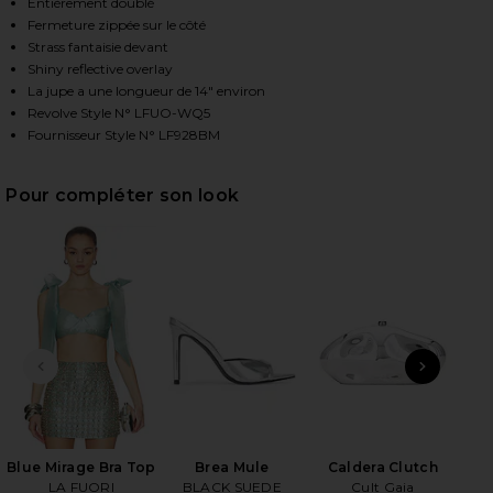
Entièrement doublé
Fermeture zippée sur le côté
Strass fantaisie devant
HARE BLUE MIRAGE CRYSTAL EMBROIDERED SKIRT I
HARE BLUE MIRAGE CRYSTAL EMBROIDERED SKIRT I
HARE BLUE MIRAGE CRYSTAL EMBROIDERED SKIRT I
Shiny reflective overlay
La jupe a une longueur de 14" environ
Revolve Style N° LFUO-WQ5
Fournisseur Style N° LF928BM
Pour compléter son look
DIAPOSITIVE PRÉCÉDENTE
ARTI
O
H
Blue Mirage Bra Top
Brea Mule
Caldera Clutch
LA FUORI
BLACK SUEDE
Cult Gaia