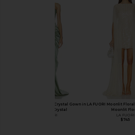
Sid Neigum Wave Hem Bamboo
LA FUORI Fresh Fern Gr
Mini Skirt in Powder Pink
Green
Sid Neigum
LA FUORI
$345
$738
$1,17
LA FUORI Silver Sage Crystal Gown in
LA FUORI Moonlit Floral
Silver Sage Crystal
Moonlit Flo
LA FUORI
LA FUORI
$1,845
$745