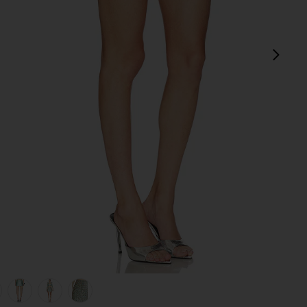
next
view 1 of 6 JUPE SKIRT in Blue Mirage
v