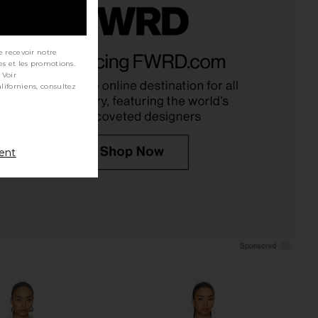
use Lola Dress in Multi
LA FUORI Palm Jumeirah
e recevoir notre
he Dolls House
Embroidered Dress in Palm
es et les promotions.
$674
Jumeirah
 Voir
LA FUORI
$1,105
ment