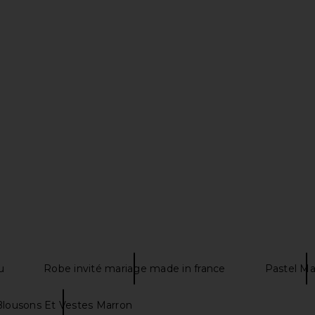
p Mini Skirt
NBD The Angelina Maxi Dress in
Helsa The 
d
Black
ER
NBD
$278
u
Robe invité mariage made in france
Pastel Max
Blousons Et Vestes Marron