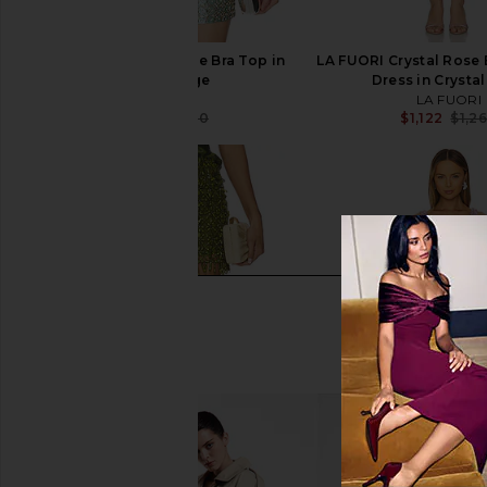
LA FUORI Blue Mirage Bra Top in
LA FUORI Crystal Rose
Blue Mirage
Dress in Crysta
LA FUORI
LA FUORI
$304
$380
$1,122
$1,2
Previous price: