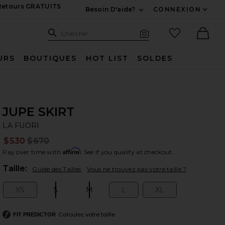
 Retours GRATUITS
Besoin D'aide?
CONNEXION
Développez Pour Nous
Recherche
Articles favo
Chercher
Recherche visuelle
Ther
URS
BOUTIQUES
HOT LIST
SOLDES
JUPE SKIRT
LA
bran
LA FUORI
$530
$670
Prev
Affirm
Pay over time with
. See if you qualify at checkout.
Plea
Taille:
Guide des Tailles
Vous ne trouvez pas votre taille ?
XS
S
M
L
XL
Size:
Size:
Size:
Size:
Size:
Calculez votre taille
FIT PREDICTOR