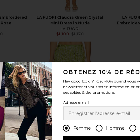
 Embroidered
LA FUORI Claudia Green Crystal
LA FUOR
l Rose
Mini Dress in Nude
Embroidere
LA FUORI
60
$1,100
$1,170
Previous price:
Previous price:
OBTENEZ 10% DE RÉ
voir plus
Hey good lookin'! Get
-10%
quand vous v
newsletter et vous serez informé en prior
des soldes & des promotions
Adresse email
Femme
Homme