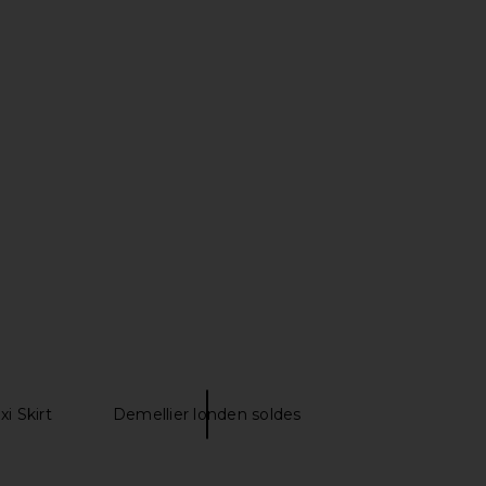
Lace Column Dress in
CULTNAKED Copacabana Skort in
Black
Blue
Helsa
CULTNAKED
$458
$390
i Skirt
Demellier londen soldes