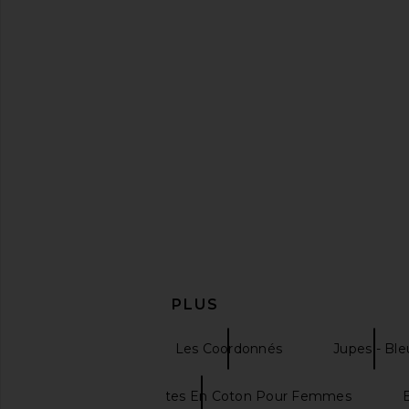
Cult Gaia Cardela Dress in Rio
SIMONMILLER Beep Bee
Beach Print
in Star Gol
Cult Gaia
SIMONMILL
$328
$315
EN DÉCOUVRIR PLUS
Mini-Jupes
Les Coordonnés
Jupes - Ble
Manteaux Et Vestes En Coton Pour Femmes