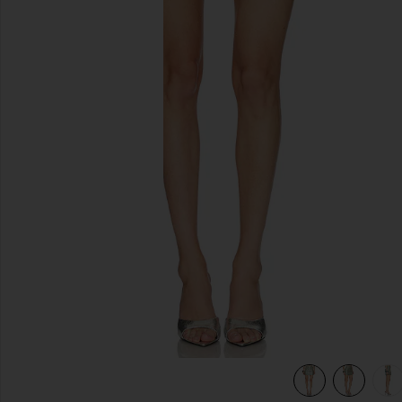
previous slides
view 6 of 6 JUPE SKIRT in Blue Mirage