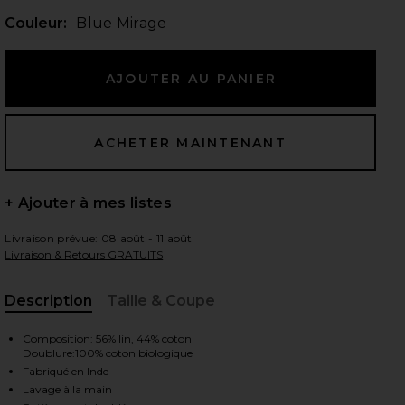
Couleur:
Blue Mirage
 slides
+ Ajouter à mes listes
Livraison prévue: 08 août - 11 août
Livraison & Retours GRATUITS
Description
Taille & Coupe
, Cu
Composition: 56% lin, 44% coton
Doublure:100% coton biologique
iew 2 of 6 JUPE SKIRT in Blue Mirage
Fabriqué en Inde
view
Lavage à la main