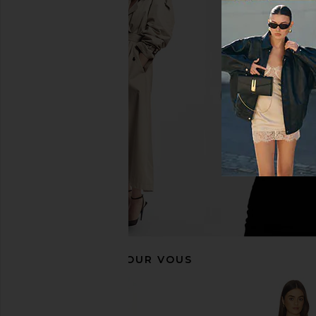
Cult Gaia Idalia Skirt in Deep
LA FUORI Fleur Oasis M
Pasture
Pink Ombr
Cult Gaia
LA FUORI
$1,198
$890
RECOMMANDÉ POUR VOUS