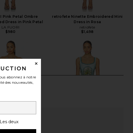
I Pink Petal Ombre
retrofete Ninette Embroidered Mini
d Dress in Pink Petal
Dress in Rosa
LA FUORI
retrofete
$980
$1,498
DUCTION
ous abonnez à notre
ité des nouveautés,
Les deux