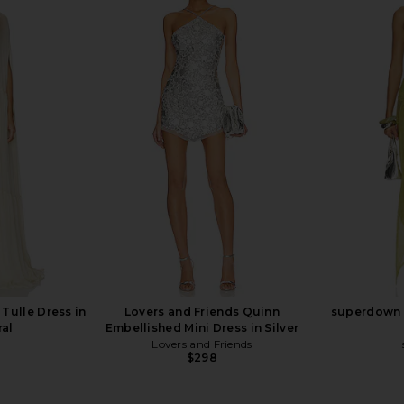
een Skirt in
PatBO Isla Sequin Mini Dress in
LA FUORI 
Light Green
PatBO
$995
0
Previous price:
 Tulle Dress in
Lovers and Friends Quinn
superdown C
ral
Embellished Mini Dress in Silver
Lovers and Friends
$298