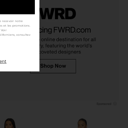
e recevoir notre
ME Oriana Mini Dress
L'Academie Ori Mini Dress in Beige
es et les promotions.
in White
L'Academie
 Voir
$269
RE TO COME
$78
ment