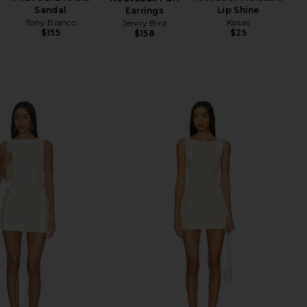
Sandal
Lip Shine
Earrings
Tony Bianco
Kosas
Jenny Bird
$155
$25
$158