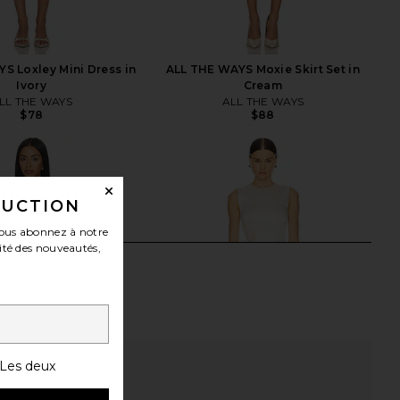
S Loxley Mini Dress in
ALL THE WAYS Moxie Skirt Set in
Ivory
Cream
LL THE WAYS
ALL THE WAYS
$78
$88
DUCTION
ous abonnez à notre
ité des nouveautés,
Les deux