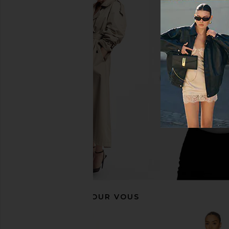
ALL THE WAYS Julie Mini Dress in
Amanda Uprichard Co
White
Ivory
ALL THE WAYS
Amanda Upric
$88
$255
RECOMMANDÉ POUR VOUS