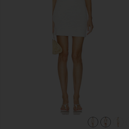
previous slides
view 8 of 7 ROBE HAYLEE in Ivory