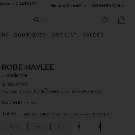
 Retours GRATUITS
Besoin D'aide?
CONNEXION
Développez Pour Nous
Recherche
Articles favo
Chercher
Ther
URS
BOUTIQUES
HOT LIST
SOLDES
ROBE HAYLEE
L'
bran
L'Academie
$105
$198
Prev
Affirm
Pay over time with
. See if you qualify at checkout.
Couleur:
Ivory
Plea
Taille:
Guide des Tailles
Vous ne trouvez pas votre taille ?
XXS
XS
S
M
L
Size:
Size:
Size:
Size:
Size: