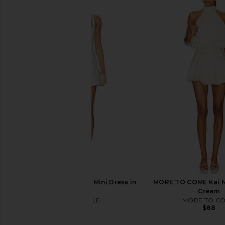
Amanda Uprichard Courtney Dress
ELLIATT Trompe Dres
in Ivory
ELLIATT
$200
Amanda Uprichard
$250
MAJORELLE Destiny Mini Dress in
MORE TO COME Kai Mi
Ivory
Cream
MAJORELLE
MORE TO C
$220
$88