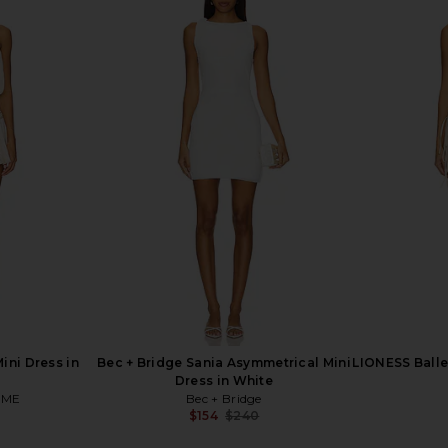
s in Ivory
L'Academie Leona Mini Dress in
Peachy Den
Ivory
L'Academie
$129
$238
Previous price:
ni Dress in
Bec + Bridge Sania Asymmetrical Mini
LIONESS Balle
Dress in White
OME
Bec + Bridge
$154
$240
Previous price: