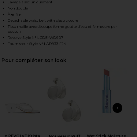
Lavage à sec uniquement
Non doublé
À enfiler
HARE HAYLEE MINI DRESS IN IVORY ON FACEBOOK (
HARE HAYLEE MINI DRESS IN IVORY ON TWITTER (O
HARE HAYLEE MINI DRESS IN IVORY ON PINTEREST 
Detachable waist belt with clasp closure
Tissu maille avec découpe forme goutte d'eau et fermeture par
bouton
Revolve Style N° LCDE-WD907
Fournisseur Style N° LAD933 F24
Pour compléter son look
DIAPOSITIVE PRÉCÉDENTE
ARTI
B
Rad
Ch
x REVOLVE Krista
Wet Stick Moisture
Nouveaux Puff