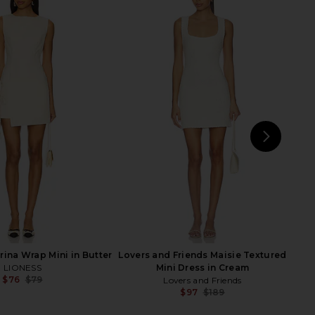
 The Audrey Dress in
superdown Aneira Mini Dress in
Porcelain
White
Peachy Den
superdown
$80
$142
$149
Previous price:
NEXT
OW 
rina Wrap Mini in Butter
Lovers and Friends Maisie Textured
LIONESS
Mini Dress in Cream
$76
$79
Lovers and Friends
Previous price:
$97
$189
Previ