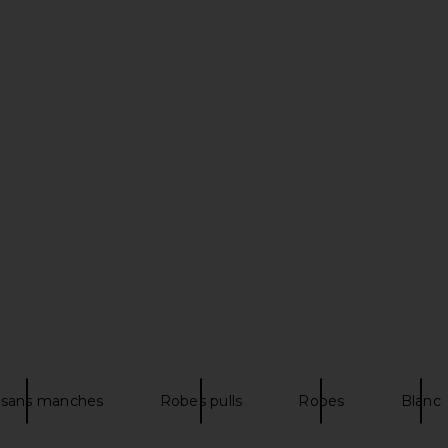
alise Dress
SNDYS Emilie Dress in Cream
MORE TO COM
SNDYS
$99
hard
MO
 sans manches
Robes pulls
Robes
Blanc