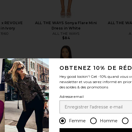
0 x REVOLVE
ALL THE WAYS Sonya Flare Mini
ALL THE WAY
in Ivory
Dress in White
 1960
ALL THE WAYS
A
$84
OBTENEZ 10% DE RÉ
Hey good lookin'! Get
-10%
quand vous v
voir plus
newsletter et vous serez informé en prior
des soldes & des promotions
Adresse email
Femme
Homme