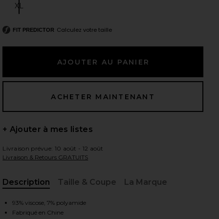
XL
Size:
Calculez votre taille
FIT PREDICTOR
 slides
+ Ajouter à mes listes
Livraison prévue: 10 août - 12 août
Livraison & Retours GRATUITS
Description
Taille & Coupe
La Marque
, Cu
iew 2 of 7 ROBE HAYLEE in Ivory
view
93% viscose, 7% polyamide
Fabriqué en Chine