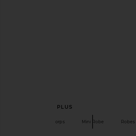
MORE TO COME Akari Mini Dress in
Amanda Uprichard Ann
Baby Pink
in White
MORE TO COME
Amanda Upric
$66
$202
EN DÉCOUVRIR PLUS
Robes Près Du Corps
Mini Robe
Robes