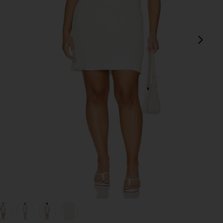
next
view 1 of 7 ROBE HAYLEE in Ivory
v