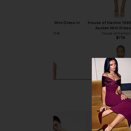
MORE TO COME Meryl Mini Dress in
House of Harlow 196
White
Austen Mini Dress 
MORE TO COME
House of Harlow
$72
$178