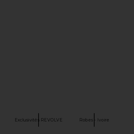
E Chrissie Mini Dress
L'Academie Andreia Mini Dress in
in Ivory
Ivory
RE TO COME
L'Academie
$88
$259
Exclusivités REVOLVE
Robes - Ivoire