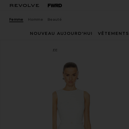
Femme
Homme
Beauté
NOUVEAU AUJOURD'HUI
VÊTEMENTS
L'Academie
ROBE HAYLEE
ajouter aux préférésL'Academie Haylee Mini Dress i