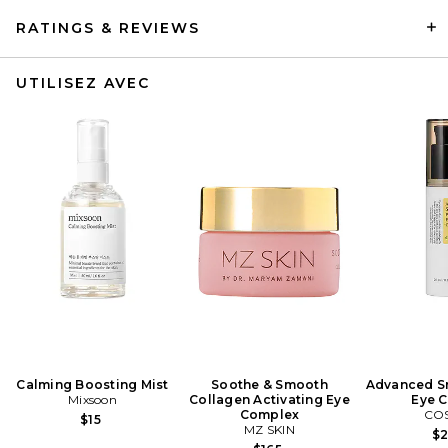
RATINGS & REVIEWS
UTILISEZ AVEC
Calming Boosting Mist
Soothe & Smooth
Advanced Sn
Mixsoon
Collagen Activating Eye
Eye 
Complex
CO
$15
MZ SKIN
$