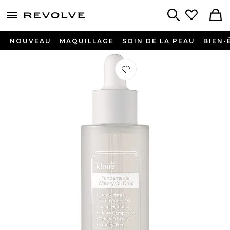
menu - shows more content
Revolve, Apparel & Fashion
Search
NOUVEAU
MAQUILLAGE
SOIN DE LA PEAU
BIEN-
Préféré SÉRUM VISAGE FUNDAME