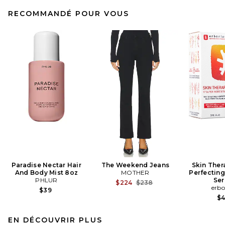
RECOMMANDÉ POUR VOUS
Paradise Nectar Hair
The Weekend Jeans
Skin Ther
And Body Mist 8oz
MOTHER
Perfecting
PHLUR
Se
Previous price:
$224
$238
erbo
$39
$
EN DÉCOUVRIR PLUS