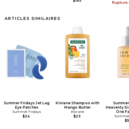
$165
Rupture 
ARTICLES SIMILAIRES
Summer Fridays Jet Lag
Klorane Shampoo with
Summer 
Eye Patches
Mango Butter
Heavenly Six
Summer Fridays
Klorane
One Fa
Summer 
$24
$23
$