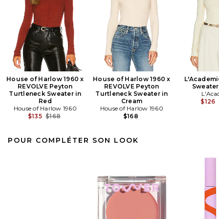
House of Harlow 1960 x
House of Harlow 1960 x
L'Academi
REVOLVE Peyton
REVOLVE Peyton
Sweater 
Turtleneck Sweater in
Turtleneck Sweater in
L'Aca
Red
Cream
$126
House of Harlow 1960
House of Harlow 1960
Previous price:
$135
$168
$168
POUR COMPLÉTER SON LOOK