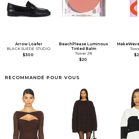
Arrow Loafer
BeachPlease Luminous
MakeWave
BLACK SUEDE STUDIO
Tinted Balm
Towe
Tower 28
$300
$
$20
RECOMMANDÉ POUR VOUS