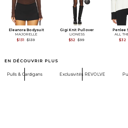
Eleanora Bodysuit
Gigi Knit Pullover
Penlee 
MAJORELLE
LIONESS
ALL TH
Previous price:
Previous price:
$131
$139
$52
$99
$32
EN DÉCOUVRIR PLUS
Pulls & Cardigans
Exclusivités REVOLVE
Pu