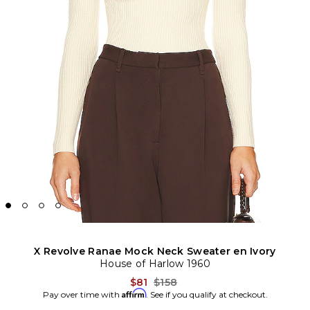
X Revolve Ranae Mock Neck Sweater en Ivory
House of Harlow 1960
Previous price:
$81
$158
Affirm
Pay over time with
. See if you qualify at checkout.