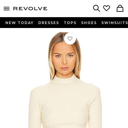
menu - shows more content
Revolve, Apparel & Fashion
Search
NEW TODAY
DRESSES
TOPS
SHOES
SWIMSUIT
Préféré X Revolve Ranae Mock Neck 