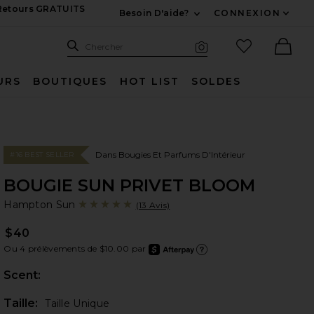
 Retours GRATUITS
Besoin D'aide?
CONNEXION
Développez Pour Nous
Recherche
Articles favo
Chercher
Recherche visuelle
Ther
URS
BOUTIQUES
HOT LIST
SOLDES
Dans Bougies Et Parfums D'Intérieur
#16 BEST SELLER
BOUGIE SUN PRIVET BLOOM
Ha
bran
Hampton Sun
(13 Avis)
$40
Ou 4 prélèvements de $10.00 par
after
En ap
Scent:
Plea
Taille:
Taille Unique