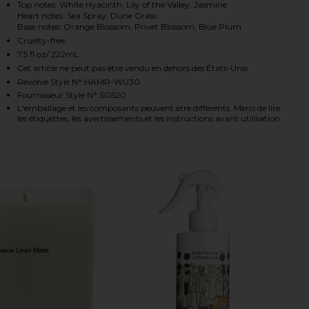
Top notes: White Hyacinth, Lily of the Valley, Jasmine
Heart notes: Sea Spray, Dune Grass
Base notes: Orange Blossom, Privet Blossom, Blue Plum
Cruelty-free.
HARE PRIVET BLOOM CANDLE ON FACEBOOK (OPENS
HARE PRIVET BLOOM CANDLE ON TWITTER (OPENS 
HARE PRIVET BLOOM CANDLE ON PINTEREST (OPENS
7.5 fl oz/ 222mL
Cet article ne peut pas être vendu en dehors des États-Unis
Revolve Style N° HAMR-WU30
Fournisseur Style N° SG520
L'emballage et les composants peuvent être différents. Merci de lire
les étiquettes, les avertissements et les instructions avant utilisation.