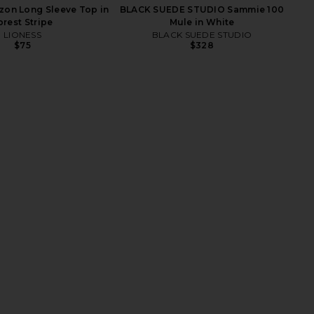
zon Long Sleeve Top in
BLACK SUEDE STUDIO Sammie 100
orest Stripe
Mule in White
LIONESS
BLACK SUEDE STUDIO
$75
$328
 Underwear Whipped
Kismet Olfactive Studio Scent
ong 3-pack in Drift
Candle
ative Underwear
Kismet Olfactive
$105
$72