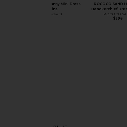
Amanda Uprichard Franny Mini Dress
ROCOCO SAND H
in Aubergine
Handkerchief Dress
Amanda Uprichard
ROCOCO S
$207
$398
Nakedvice The Torey Jacket in
Belle Anna Rhea Min
Black
Powder Bl
Nakedvice
Belle Anna
$290
$90
$138