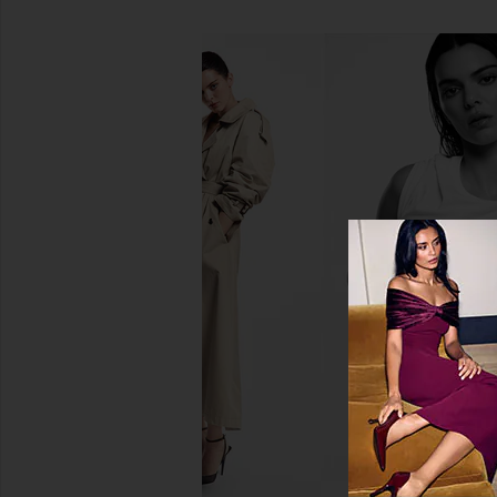
Ranger Station Santalum 8 oz
MORE TO COME Alora M
Candle
Yellow Flor
Ranger Station
MORE TO CO
$39
$98