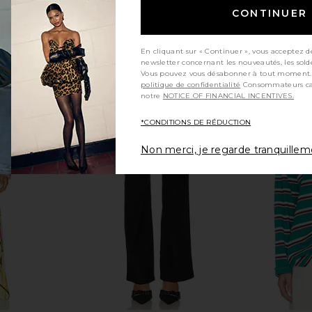
CONTINUER
En cliquant sur « Continuer », vous acceptez d
newsletter concernant les nouveautés, les sold
Vous pouvez vous désabonner à tout moment.
politique de confidentialité
Consommateurs californiens, consultez
notre
NOTICE OF FINANCIAL INCENTIVES.
*CONDITIONS DE RÉDUCTION
Shoulder Bag
L'IDEE Black Tie Gown - Butter in
Stone Cold 
amma
Butter
D
Non merci, je regarde tranquille
el
L'IDEE
S
$529