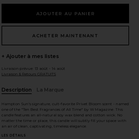
+ Ajouter à mes listes
Livraison prévue: 13 août - 14 août
Livraison & Retours GRATUITS
Description
La Marque
Hampton Sun's signature, cult-favorite Privet Bloom scent - named
one of the "Ten Best Fragrances of All Time" by W Magazine. This
candle features an all-natural soy wax blend and cotton wick. No
matter the time or place, this candle will subtly fill your space with
an air of clean, captivating, timeless elegance.
iew 2 of 2 BOUGIE SUN PRIVET BLOOM in
LES DÉTAILS