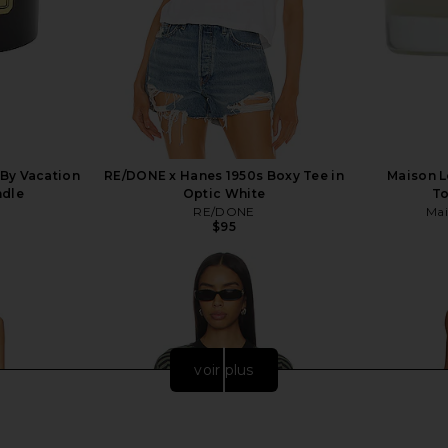
By Vacation
RE/DONE x Hanes 1950s Boxy Tee in
Maison L
ndle
Optic White
To
RE/DONE
Mai
$95
voir plus