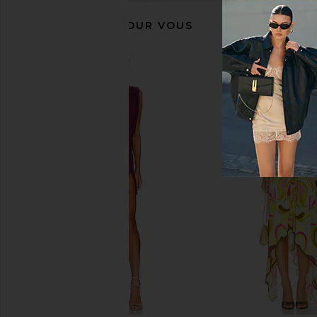
RECOMMANDÉ POUR VOUS
Dirty Labs Signature Bio Laundry
Mansur Gavriel Gaia 
Detergent Refill
in Black & Fl
Dirty Labs
Mansur Gavri
$28
$445