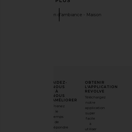
EN DÉCOUVRIR PLUS
Bougies & Parfum d'ambiance - Maison
DedCool Xtra Milk Room + Linen
Paddywax Bistro Box
Spray
Candle in Straw
DedCool
Paddywax
$40
$38
AFFIRMEZ
AIDEZ-
OBTENIR
VOTRE
NOUS
L'APPLICATION
STYLE
À
REVOLVE
NOUS
Téléchargez
Inscrivez-
AMÉLIORER
notre
vous à
Prenez
application
notre
le
super
newsletter
temps
facile
par e-
de
à
mail
répondre
utiliser
et
OBTENEZ