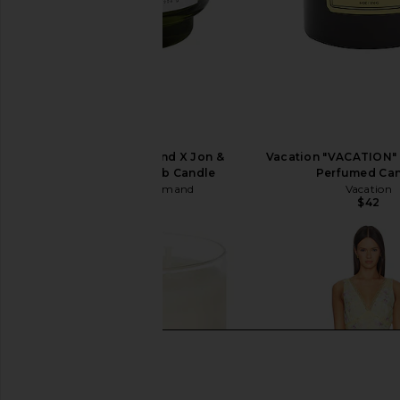
Le Monde Gourmand X Jon &
Vacation "VACATION" 
Vinny's Tomate Bb Candle
Perfumed Ca
Le Monde Gourmand
Vacation
$26
$42