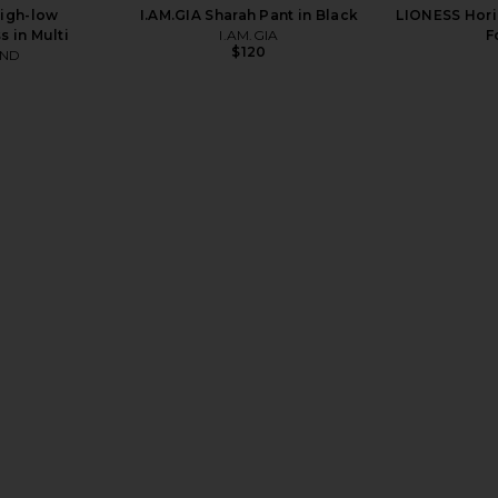
igh-low
I.AM.GIA Sharah Pant in Black
LIONESS Hori
 in Multi
I.AM.GIA
F
$120
AND
i Skirt in
Parachute Soft Rib Tub Mat in
Negative
ue
White
Dipped Th
Parachute
Neg
$69
Previous price: