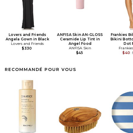
Lovers and Friends
ANFISA Skin AN-GLOSS
Frankies Bi
Angela Gown in Black
Ceramide Lip Tint in
Bikini Bott
Lovers and Friends
Angel Food
Dot 
ANFISA Skin
Frankies
$330
$45
$40
RECOMMANDÉ POUR VOUS