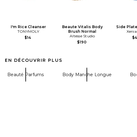
I'm Rice Cleanser
Beaute Vitalis Body
Side Plate
TONYMOLY
Brush Normal
Xenia
Altesse Studio
$14
$
$190
EN DÉCOUVRIR PLUS
Beauté Parfums
Body Manche Longue
Bo