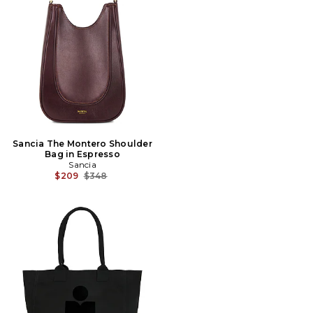
Sancia The Montero Shoulder
Bag in Espresso
Sancia
Prix Avant Réduction:
$209
$348