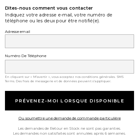
Dites-nous comment vous contacter
Indiquez votre adresse e-mail, votre numéro de
téléphone ou les deux pour être notifié(e).
Adresse email
Numéro De Téléphone
En cliquant sur « M’avertir », vous acceptez nos conditions générales.
SMS
Terms
. Des frais de messagerie et de données peuvent s'appliquer.
PRÉVENEZ-MOI LORSQUE DISPONIBLE
Opens in
Ou soumettre une demande de commande particulière
Les demandes de Retour en Stock ne sont pas garanties.
Les demandes non satisfaites sont annulées après 6 semaines.