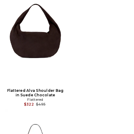
Flattered Alva Shoulder Bag
in Suede Chocolate
Flattered
Prix Avant Réduction:
$322
$495