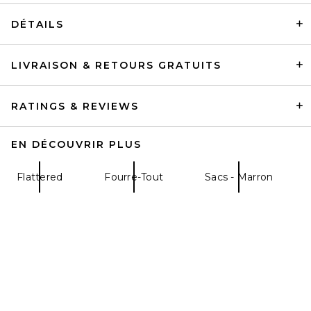
DÉTAILS
LIVRAISON & RETOURS GRATUITS
Cuyana Mini Celestia Bag in
Jade
Cuyana
Prix Avant Réduction:
$227
$328
RATINGS & REVIEWS
EN DÉCOUVRIR PLUS
Flattered
Fourre-Tout
Sacs - Marron