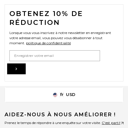
FOOTER
OBTENEZ 10% DE
Madewell Large Handwoven
Zip Shoulder Bag in Burnt
RÉDUCTION
Sienna
Madewell
$198
Lorsque vous vous inscrivez à notre newsletter en enregistrant
votre adresse email, vous pouvez vous désabonner à tout
moment.
politique de confidentialité
Email Address
Sign Up
fr
USD
Change Country Regions Preferences
AIDEZ-NOUS À NOUS AMÉLIORER !
Prenez le temps de répondre à une enquête sur votre visite.
C'est parti!