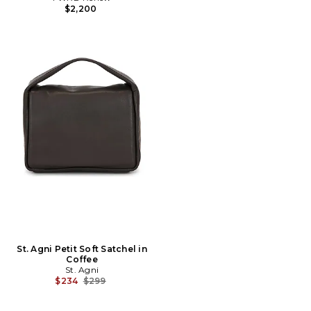
$2,200
St. Agni Petit Soft Satchel in
Coffee
St. Agni
Prix Avant Réduction:
$234
$299