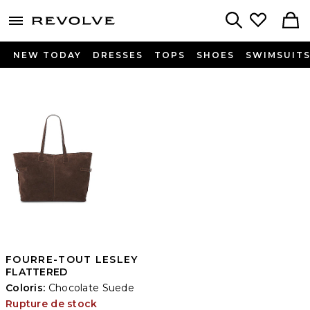
menu - shows more content
Revolve, Apparel & Fashion
Search
NEW TODAY
DRESSES
TOPS
SHOES
SWIMSUIT
FOURRE-TOUT LESLEY
FLATTERED
Coloris:
Chocolate Suede
Rupture de stock