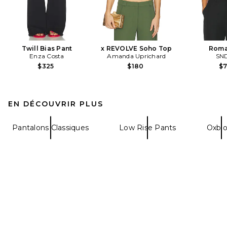
Twill Bias Pant
x REVOLVE Soho Top
Roma
Enza Costa
Amanda Uprichard
SN
$325
$180
$
EN DÉCOUVRIR PLUS
Pantalons Classiques
Low Rise Pants
Oxbl