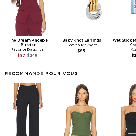
The Dream Phoebe
Baby Knot Earrings
Wet Stick M
Bustier
Heaven Mayhem
Sh
Favorite Daughter
Ko
$85
Previous price:
$97
$248
$
RECOMMANDÉ POUR VOUS