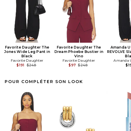
Favorite Daughter The
Favorite Daughter The
Amanda Up
Jones Wide Leg Pant in
Dream Phoebe Bustier in
REVOLVE Sla
Black
Vino
Bl
Favorite Daughter
Favorite Daughter
Amanda U
Previous price:
Previous price:
$191
$248
$97
$248
$1
POUR COMPLÉTER SON LOOK