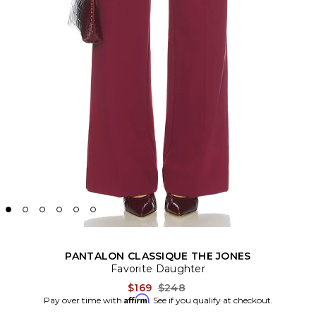
PANTALON CLASSIQUE THE JONES
Favorite Daughter
Previous price:
$169
$248
Affirm
Pay over time with
. See if you qualify at checkout.