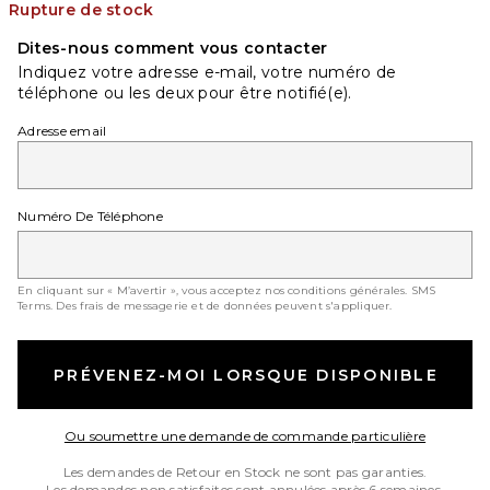
Rupture de stock
Dites-nous comment vous contacter
Indiquez votre adresse e-mail, votre numéro de
téléphone ou les deux pour être notifié(e).
Adresse email
Numéro De Téléphone
En cliquant sur « M’avertir », vous acceptez nos conditions générales.
SMS
Terms
. Des frais de messagerie et de données peuvent s'appliquer.
PRÉVENEZ-MOI LORSQUE DISPONIBLE
Opens in
Ou soumettre une demande de commande particulière
Les demandes de Retour en Stock ne sont pas garanties.
Les demandes non satisfaites sont annulées après 6 semaines.