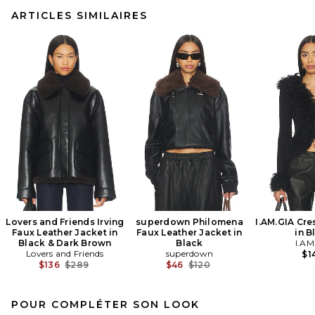
ARTICLES SIMILAIRES
Lovers and Friends Irving
superdown Philomena
I.AM.GIA Cre
Faux Leather Jacket in
Faux Leather Jacket in
in B
Black & Dark Brown
Black
I.AM
Lovers and Friends
superdown
$1
Previous price:
Previous price:
$136
$289
$46
$120
POUR COMPLÉTER SON LOOK