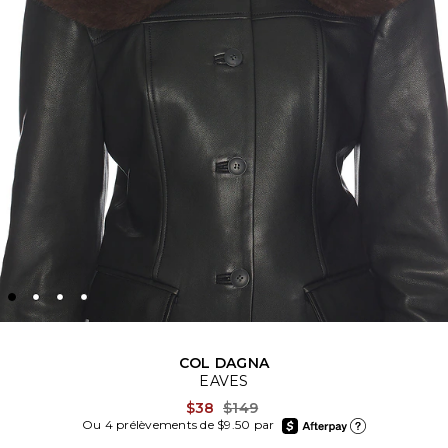
COL DAGNA
EAVES
Previous price:
$38
$149
afterpay
Ou 4 prélèvements de $9.50 par
En apprendre plus sur