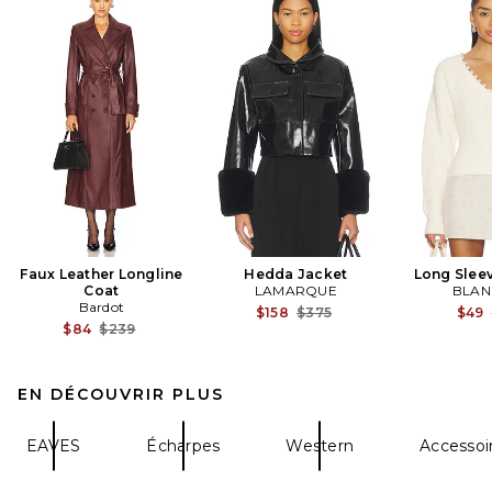
Faux Leather Longline
Hedda Jacket
Long Slee
Coat
LAMARQUE
BLAN
Bardot
Previous price:
$158
$375
$49
Previous price:
$84
$239
EN DÉCOUVRIR PLUS
EAVES
Écharpes
Western
Accessoi