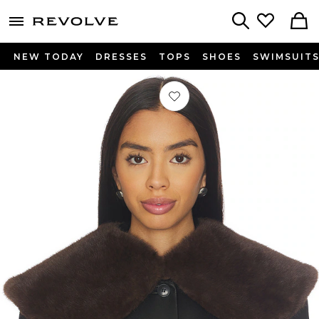
menu - shows more content
Revolve, Apparel & Fashion
Search
NEW TODAY
DRESSES
TOPS
SHOES
SWIMSUIT
Préféré COL DAGNA