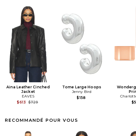
Aina Leather Cinched
Tome Large Hoops
Wonderg
Jacket
Jenny Bird
Pri
EAVES
Charlott
$158
Previous price:
$613
$729
$
RECOMMANDÉ POUR VOUS