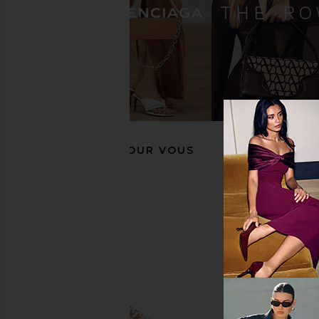
Camper Drift Trail Sneaker in Black
Hunter Sara Sneake
Camper
Hunter
$152
$190
$80
$180
Previous price:
RECOMMANDÉ POUR VOUS