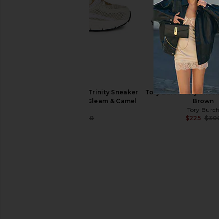
Camper Pelotas Soller Sneaker in
Camper Drift Walk Sne
Light Pastel Yellow
Camper
$56
$160
Camper
$81
$165
Previous price:
Reebok Rbk Premier Trinity Sneaker
Tory Burch Tory Snea
in Alabaster, Digital Gleam & Camel
Brown
Reebok
Tory Burc
$98
$130
$225
$30
Previous price: