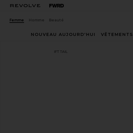
Femme
Homme
Beauté
NOUVEAU AUJOURD'HUI
VÊTEMENTS
Camper
SNEAKERS DRIFT TAIL
ajouter aux préférésCamper Drift Trail Sneaker in Be