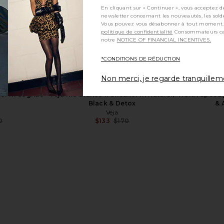
En cliquant sur « Continuer », vous acceptez d
newsletter concernant les nouveautés, les sold
Vous pouvez vous désabonner à tout moment.
politique de confidentialité
Consommateurs californiens, consultez
notre
NOTICE OF FINANCIAL INCENTIVES.
aker in Black
CamperLab Tossu Sneaker in
On Cloud
*CONDITIONS DE RÉDUCTION
Brown
Ecl
CamperLab
Non merci, je regarde tranquille
Previous price:
$179
$325
Previous price:
ker in Cognac
Veja Rio Branco Ii Sneaker in Natural,
HOKA Speedgo
Black & Detox
& 
h
Veja
0
$133
$170
Previous price:
Previous price: