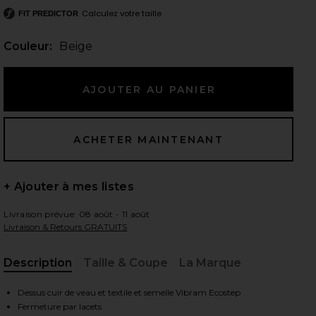
Calculez votre taille
FIT PREDICTOR
Couleur:
Beige
 slides
+ Ajouter à mes listes
Livraison prévue: 08 août - 11 août
Livraison & Retours GRATUITS
Description
Taille & Coupe
La Marque
, Cu
iew 2 of 6 SNEAKERS DRIFT TAIL in Beige
view
Dessus cuir de veau et textile et semelle Vibram Ecostep
Fermeture par lacets