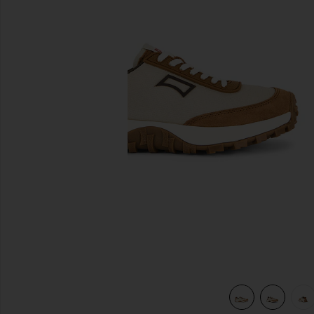
previous slides
view 6 of 6 SNEAKERS DRIFT TAIL in Beige