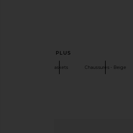
Camper x Sunnei Pelotissima
Gola Elan Sneaker in M
Sneaker in Light Pastel Green
White
Camper
Gola
EN DÉCOUVRIR PLUS
$178
$240
$60
$110
Previous price:
Camper
Baskets
Chaussures - Beige