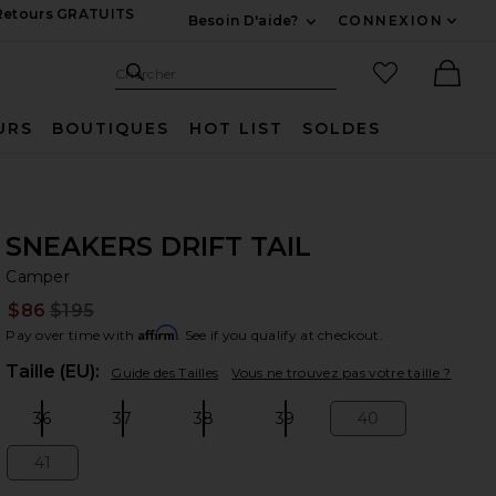
 Retours GRATUITS
Besoin D'aide?
CONNEXION
Développez Pour Nous
Recherche
Articles favo
Chercher
Ther
URS
BOUTIQUES
HOT LIST
SOLDES
SNEAKERS DRIFT TAIL
Ca
bran
Camper
$86
$195
Prev
Affirm
Pay over time with
. See if you qualify at checkout.
Plea
Taille (EU):
Guide des Tailles
Vous ne trouvez pas votre taille ?
36
37
38
39
40
Size:
Size:
Size:
Size:
Size:
41
Size: