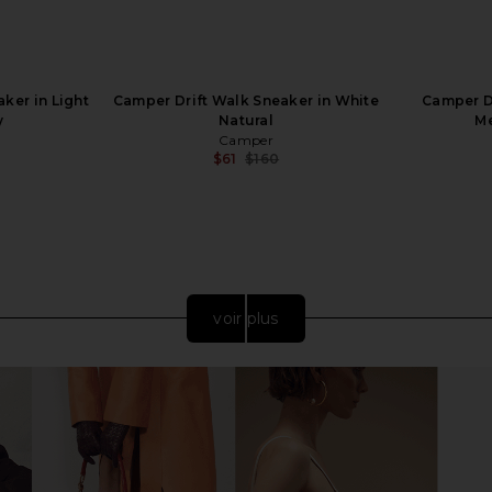
aker in Light
Camper Drift Walk Sneaker in White
Camper Dr
y
Natural
M
Camper
$61
$160
Previous price:
Previous price:
voir plus