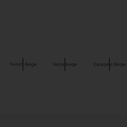
arine Blue &
Camper Pelotas Soller in Pink
Camper Drif
Camper
$66
$155
Previous price:
Previous price:
Trench Beige
Veste beige
Escarpins Beige