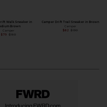
ift Walk Sneaker in
Camper Drift Trail Sneaker in Brown
edium Brown
Camper
$82
$190
Camper
Previ
$79
$160
Previous price: