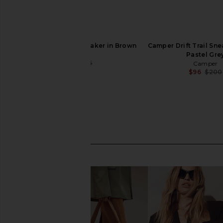
Camper Drift Trail Sneaker in Brown
Camper Drift Trail Sne
Camper
Pastel Gre
$80
$195
Camper
Previous price:
$96
$200