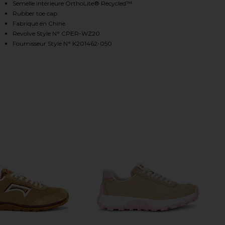
Semelle intérieure OrthoLite® Recycled™
Rubber toe cap
Fabriqué en Chine
HARE DRIFT TRAIL SNEAKER IN BEIGE ON FACEBOOK
HARE DRIFT TRAIL SNEAKER IN BEIGE ON TWITTER 
HARE DRIFT TRAIL SNEAKER IN BEIGE ON PINTERES
Revolve Style N° CPER-WZ20
Fournisseur Style N° K201462-050