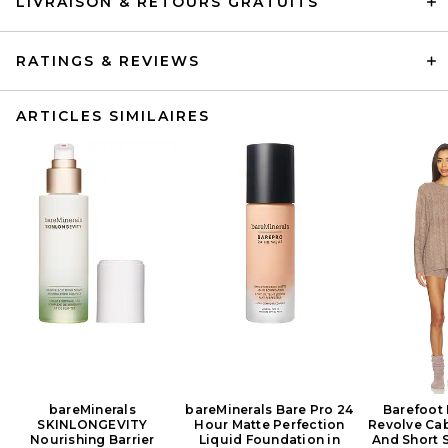
LIVRAISON & RETOURS GRATUITS
RATINGS & REVIEWS
ARTICLES SIMILAIRES
bareMinerals
bareMinerals Bare Pro 24
Barefoot
SKINLONGEVITY
Hour Matte Perfection
Revolve Cab
Nourishing Barrier
Liquid Foundation in
And Short S