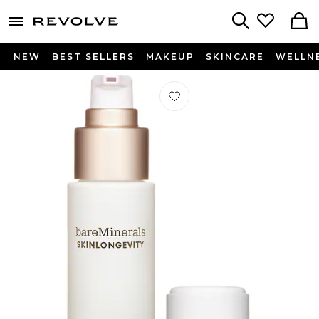
menu - shows more content
Revolve, Apparel & Fashion
Search
NEW
BEST SELLERS
MAKEUP
SKINCARE
WELLN
Préféré SÉRUM SKINLONGEVITY LO