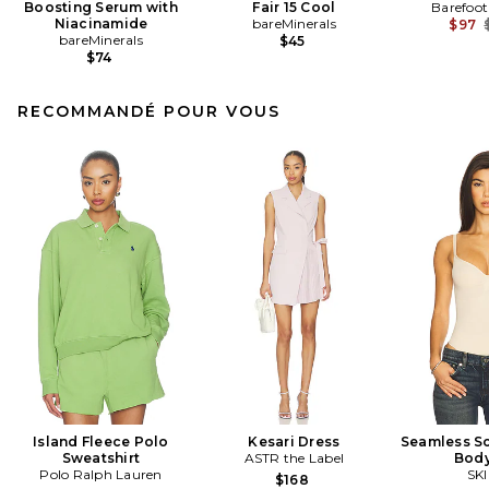
Boosting Serum with
Fair 15 Cool
Barefoo
Niacinamide
bareMinerals
$97
bareMinerals
$45
$74
RECOMMANDÉ POUR VOUS
Island Fleece Polo
Kesari Dress
Seamless S
Sweatshirt
ASTR the Label
Body
Polo Ralph Lauren
SK
$168