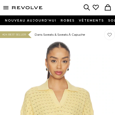
menu - shows more content
Revolve, Apparel & Fashion
Search
NOUVEAU AUJOURD'HUI
ROBES
VÊTEMENTS
SO
Préf
Préf
Dans Sweats & Sweats À Capuche
#24 BEST SELLER