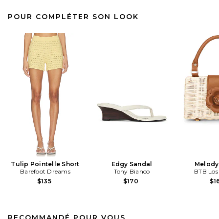
POUR COMPLÉTER SON LOOK
Tulip Pointelle Short
Edgy Sandal
Melody
Barefoot Dreams
Tony Bianco
BTB Los
$135
$170
$1
RECOMMANDÉ POUR VOUS