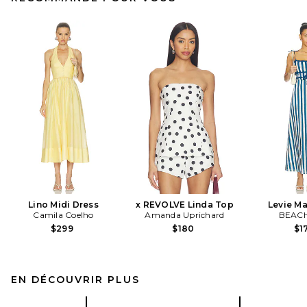
Lino Midi Dress
x REVOLVE Linda Top
Levie Ma
Camila Coelho
Amanda Uprichard
BEACH
$299
$180
$1
EN DÉCOUVRIR PLUS