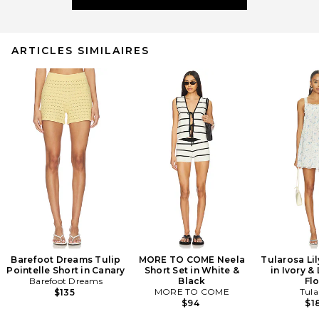
ARTICLES SIMILAIRES
Barefoot Dreams Tulip
MORE TO COME Neela
Tularosa Lil
Pointelle Short in Canary
Short Set in White &
in Ivory &
Barefoot Dreams
Black
Flo
MORE TO COME
Tula
$135
$94
$1