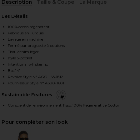
Description
Taille & Coupe
La Marque
, Cu
Les Détails
HARE NATE JEAN IN ADDITION ON FACEBOOK (OPEN
HARE NATE JEAN IN ADDITION ON TWITTER (OPENS
HARE NATE JEAN IN ADDITION ON PINTEREST (OPE
100% coton régénératif
Fabriqué en Turquie
Lavage en machine
Fermé par braguette à boutons
Tissu denim léger
style 5-pocket
Intentional whiskering
Bas 14"
Revolve Style N° AGOL-WJ812
Fournisseur Style N° A330-1601
Sustainable Features
Conscient de l'environnement:Tissu:100% Regenerative Cotton
Pour compléter son look