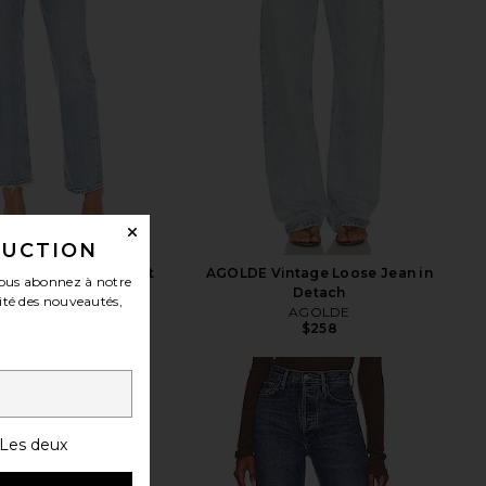
DUCTION
s Mid Rise Loose Fit
AGOLDE Vintage Loose Jean in
ous abonnez à notre
ns in Snapshot
Detach
ité des nouveautés,
AGOLDE
AGOLDE
$258
$215
$228
Previous price:
Les deux