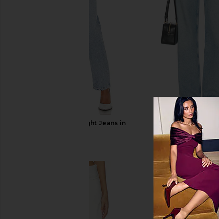
AGOLDE Lana Straight Jeans in
AGOLDE Arc Jeans 
Riptide
AGOLDE
$258
AGOLDE
$218