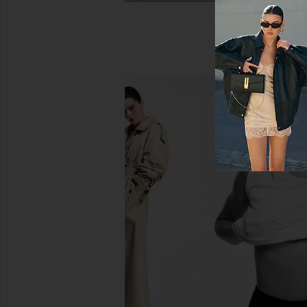
AGOLDE Arc Loose Wide Crop
AGOLDE 90's Mid Rise
Jeans in Chalk White
in Stream
AGOLDE
AGOLDE
$238
$194
$25