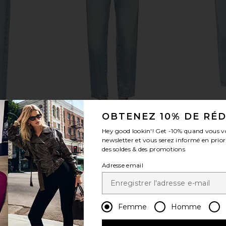
OBTENEZ 10% DE RÉ
in Orten
AGOLDE 80's Jean in Orbita
AGOLDE 90'
Hey good lookin'! Get
-10%
quand vous v
AGOLDE
Jea
newsletter et vous serez informé en prior
$238
$258
des soldes & des promotions
Previous price:
Adresse email
Femme
Homme