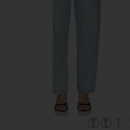
previous slides
view 7 of 6 DROIT NATE in Addition