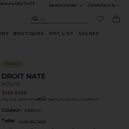
 Retours GRATUITS
Besoin D'aide?
CONNEXION
Développez Pour Nous
Recherche
Articles favo
Chercher
Ther
URS
BOUTIQUES
HOT LIST
SOLDES
DURABLE
DROIT NATE
A
bran
AGOLDE
$155
$258
Prev
Affirm
Pay over time with
. See if you qualify at checkout.
Couleur:
Addition
Plea
Taille:
Guide des Tailles