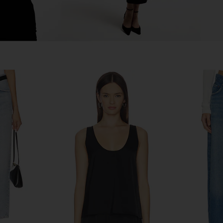
n Tangent
LEVI'S 90s 501 Jeans in Ecru Booper
AG Jeans S
No Damage
8
LEVI'S
Previous price:
$110