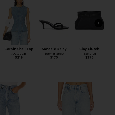
DIAPOSITIVE PRÉCÉDENTE
ARTI
Ves
H
Corbin Shell Top
Sandale Daisy
Clay Clutch
AGOLDE
Tony Bianco
Flattered
$218
$170
$375