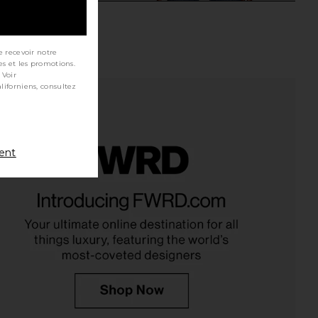
e recevoir notre
es et les promotions.
 Voir
ment
 Pinch Waist Jeans in
AGOLDE 90's Pinch Waist Jeans in
Navigate
Range
AGOLDE
AGOLDE
$208
$208