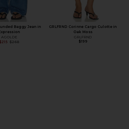
unded Baggy Jean in
GRLFRND Corinne Cargo Culotte in
Expression
Oak Moss
AGOLDE
GRLFRND
$199
$215
$268
Previous price:
ith Short in Convert
AGOLDE 90s Pinch Waist High Rise
AGOLDE
Straight Jeans in Stage
$158
AGOLDE
$203
$238
Previ