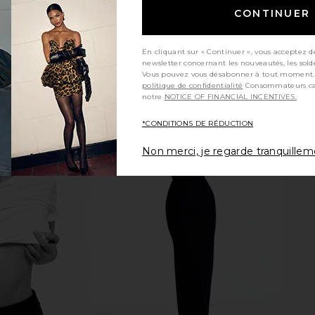
voir plus
CONTINUER
En cliquant sur « Continuer », vous acceptez d
newsletter concernant les nouveautés, les sold
Vous pouvez vous désabonner à tout moment.
politique de confidentialité
Consommateurs californiens, consultez
notre
NOTICE OF FINANCIAL INCENTIVES.
*CONDITIONS DE RÉDUCTION
Non merci, je regarde tranquille
 Loose Jeans
AGOLDE Vintage Loose Jean in
AGOLDE 90's
Outbreak
AGOLDE
$258
8
Previous price: