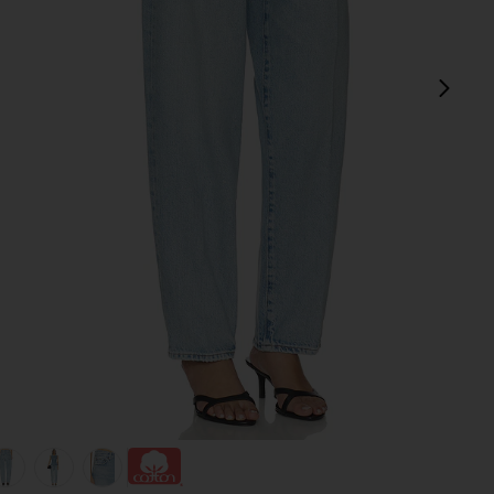
next
view 1 of 6 DROIT NATE in Addition
v