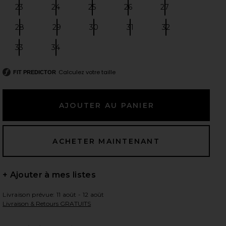
23
24
25
26
27
Size:
Size:
Size:
Size:
Size:
28
29
30
31
32
Size:
Size:
Size:
Size:
Size:
 slides
33
34
Size:
Size:
Calculez votre taille
FIT PREDICTOR
+ Ajouter à mes listes
Livraison prévue: 11 août - 12 août
Livraison & Retours GRATUITS
iew 2 of 6 DROIT NATE in Addition
view