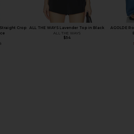
Straight Crop
ALL THE WAYS Lavender Top in Black
AGOLDE Ro
rce
ALL THE WAYS
$54
8
Previous price:
ise Relaxed
AGOLDE Harper Mid Rise Relaxed
AGOLDE Le
Harmonic
Straight Jeans in Flash
AGOLDE
$218
8
Previous price: