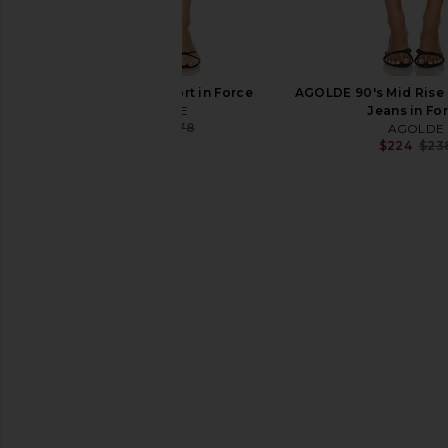
AGOLDE 90's Short in Force
AGOLDE 90's Mid Rise 
AGOLDE
Jeans in Fo
$168
$178
AGOLDE
Previous price:
$224
$23
EAVES Loretta Silk Short in Black
AGOLDE Kelly High R
EAVES
Straight Jeans in 
$249
AGOLDE
$212
$23