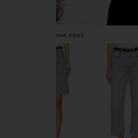
RECOMMANDÉ POUR VOUS
AGOLDE 90s Pinch Waist High Rise
AGOLDE Arc Jean i
Straight Jeans in Harmonic
AGOLDE
$220
$25
AGOLDE
$224
$238
Previous price: