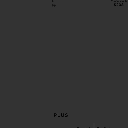
AGOLDE
AGOLDE
$208
$168
$188
Previous price:
AG Jeans Sandra Straight Jeans in
MOTHER The Pixie Ankl
15 Years Prague
in Not Guil
AG Jeans
MOTHER
$228
$194
$245
Previous price:
EN DÉCOUVRIR PLUS