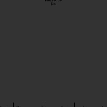
Free People
$50
e Fray Jeans
L'AGENCE Clayton High Rise Wide
LEVI'S 501 O
ty
Leg in Deep Midnight Coated
L'AGENCE
$114
$290
Previous price: