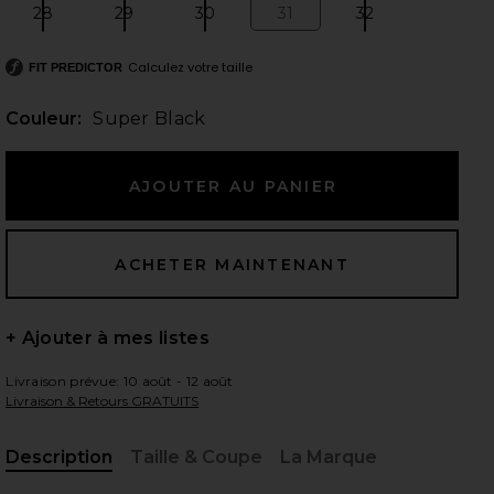
28
29
30
31
32
Size:
Size:
Size:
Size:
Size:
Calculez votre taille
FIT PREDICTOR
 slides
Couleur:
Super Black
+ Ajouter à mes listes
Livraison prévue: 10 août - 12 août
Livraison & Retours GRATUITS
iew 2 of 6 DROIT MARI in Super Black
view
Description
Taille & Coupe
La Marque
, Cu