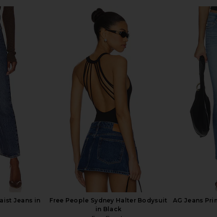
h Rise Wide
AGOLDE Recycled Leather Kick
L'AGENCE J
ated
Boot in Detox
Ankle Je
AGOLDE
$147
$298
Previous price:
ist Jeans in
Free People Sydney Halter Bodysuit
AG Jeans Prim
in Black