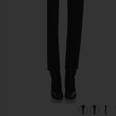
previous slides
view 7 of 6 DROIT MARI in Super Black