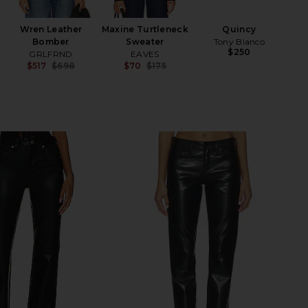
M
Wren Leather
Maxine Turtleneck
Quincy
Bomber
Sweater
Tony Bianco
$250
GRLFRND
EAVES
$517
$698
$70
$175
Previous price:
Previous price: