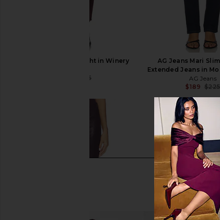
AG Jeans Mari Straight in Winery
AG Jeans Mari Slim
AG Jeans
Extended Jeans in Mo
$78
$235
AG Jeans
Previous price:
$189
$22