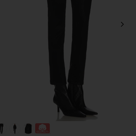
next
view 1 of 6 DROIT MARI in Super Black
v