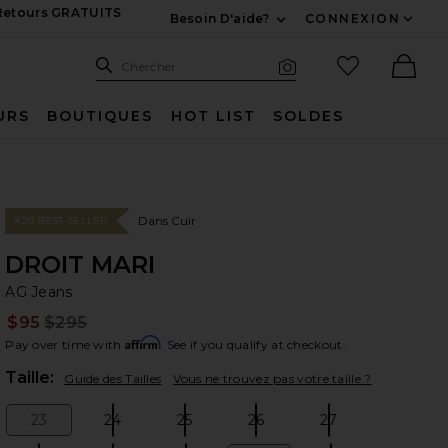
 Retours GRATUITS
Besoin D'aide?
CONNEXION
Développez Pour Nous
Recherche
Articles favo
Chercher
Recherche visuelle
Ther
URS
BOUTIQUES
HOT LIST
SOLDES
Dans Cuir
#20 BEST SELLER
DROIT MARI
AG
bran
AG Jeans
$95
$295
Prev
Affirm
Pay over time with
. See if you qualify at checkout.
Plea
Taille:
Guide des Tailles
Vous ne trouvez pas votre taille ?
23
24
25
26
27
Size:
Size:
Size:
Size:
Size: