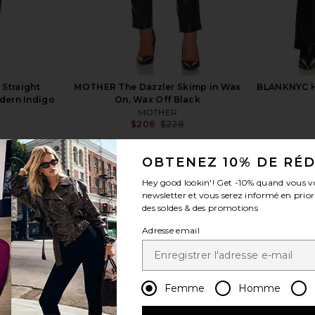
 Straight
MOTHER The Dazzler Skimp in Wax
BLANKNYC Ho
dern Indigo
On, Wax Off Black
MOTHER
5
$206
$228
Previous price:
Previous price:
OBTENEZ 10% DE RÉ
Hey good lookin'! Get
-10%
quand vous v
newsletter et vous serez informé en prior
des soldes & des promotions
voir plus
Adresse email
Femme
Homme