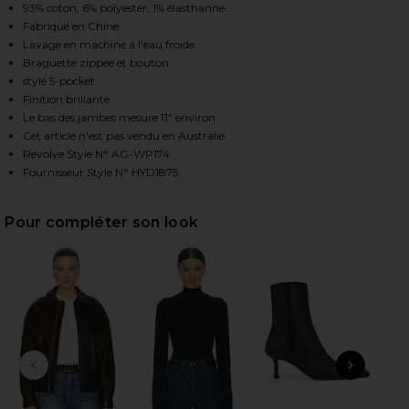
93% coton, 6% polyester, 1% élasthanne
Fabriqué en Chine
Lavage en machine à l'eau froide
HARE MARI STRAIGHT IN SUPER BLACK ON FACEBOO
HARE MARI STRAIGHT IN SUPER BLACK ON TWITTER
HARE MARI STRAIGHT IN SUPER BLACK ON PINTERE
Braguette zippée et bouton
style 5-pocket
Finition brillante
Le bas des jambes mesure 11" environ
Cet article n'est pas vendu en Australie
Revolve Style N° AG-WP174
Fournisseur Style N° HYD1875
Pour compléter son look
DIAPOSITIVE PRÉCÉDENTE
ARTI
Mi