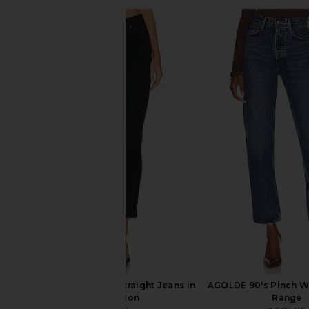
L'AGENCE Marguerite High Rise
L'AGENCE Clayton Hig
Skinny Jeans in Black Coated
Leg in Noir Co
L'AGENCE
L'AGENCE
$265
$290
AGOLDE Riley Long Straight Jeans in
AGOLDE 90's Pinch Wa
Compilation
Range