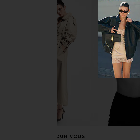
L'AGENCE Marguerite High Rise
AG Jeans Sandra Strai
Skinny in Dark Malbec Coated
in 10 Years Il
L'AGENCE
AG Jeans
$138
$280
$166
$255
Previous price:
RECOMMANDÉ POUR VOUS