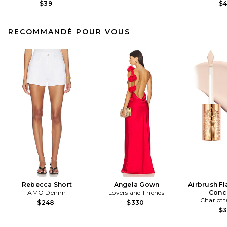
$39
$
RECOMMANDÉ POUR VOUS
Rebecca Short
Angela Gown
Airbrush Fl
AMO Denim
Lovers and Friends
Conc
Charlott
$248
$330
$