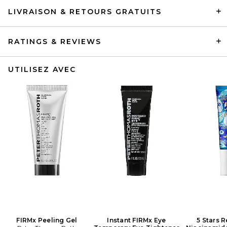
LIVRAISON & RETOURS GRATUITS
RATINGS & REVIEWS
UTILISEZ AVEC
FIRMx Peeling Gel
Instant FIRMx Eye
5 Stars R