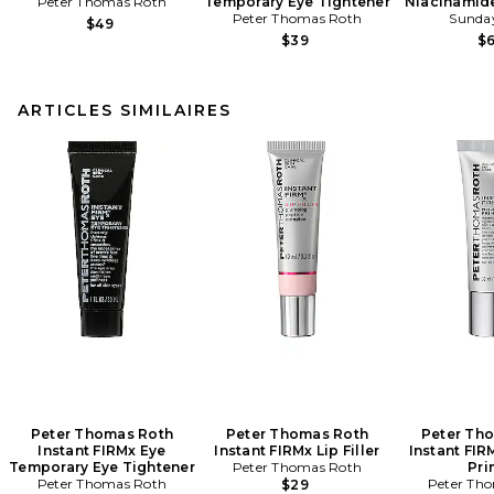
Peter Thomas Roth
Temporary Eye Tightener
Niacinamid
Peter Thomas Roth
Sunday
$49
$39
$
ARTICLES SIMILAIRES
Peter Thomas Roth
Peter Thomas Roth
Peter Th
Instant FIRMx Eye
Instant FIRMx Lip Filler
Instant FIR
Temporary Eye Tightener
Peter Thomas Roth
Pri
Peter Thomas Roth
Peter Th
$29