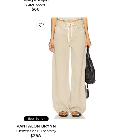
superdown
$60
Favorite PANTALON BRYNN
Best Seller
PANTALON BRYNN
Citizens of Humanity
$298