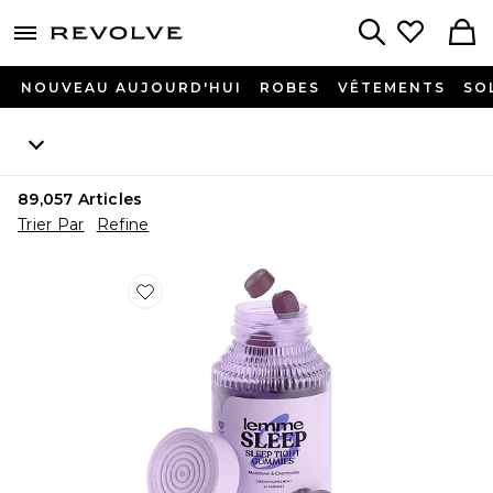
menu - shows more content
Revolve, Apparel & Fashion
Search
NOUVEAU AUJOURD'HUI
ROBES
VÊTEMENTS
SO
89,057
Articles
Trier Par
Refine
Favorite GOMME VITAMINÉE SLEEP