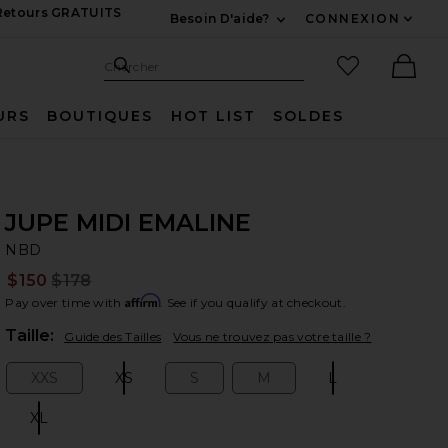
 Retours GRATUITS
Besoin D'aide?
CONNEXION
Développez Pour Nous
Recherche
Articles favo
Chercher
Ther
URS
BOUTIQUES
HOT LIST
SOLDES
JUPE MIDI EMALINE
N
bran
NBD
$150
$178
Prev
Affirm
Pay over time with
. See if you qualify at checkout.
Plea
Taille:
Guide des Tailles
Vous ne trouvez pas votre taille ?
XXS
XS
S
M
L
Size:
Size:
Size:
Size:
Size:
XL
Size: