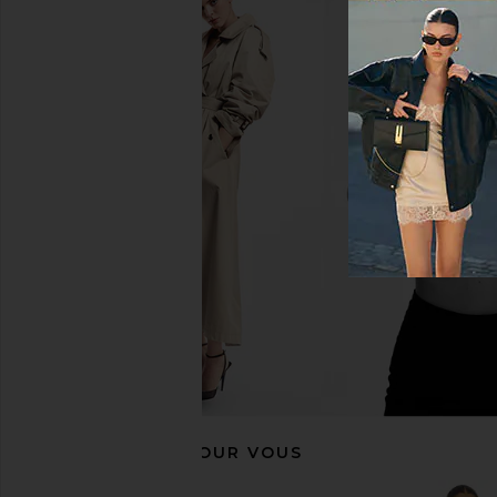
ALL THE WAYS Lottie Asymmetrical
LIONESS Stars Align M
Mini Dress in Beige
Onyx
ALL THE WAYS
LIONESS
$78
$79
RECOMMANDÉ POUR VOUS