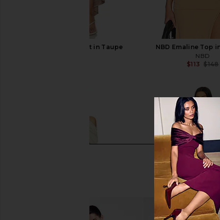
NBD Niya Midi Skirt in Taupe
NBD Emaline Top i
NBD
NBD
$179
$113
$148