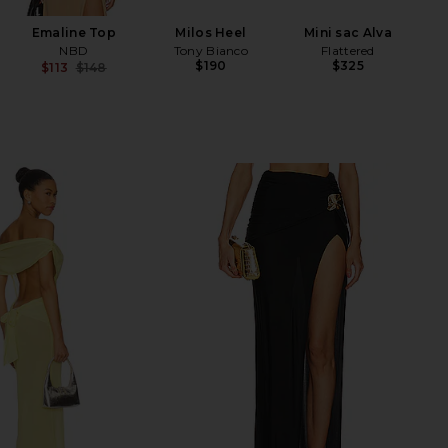
Emaline Top
Milos Heel
Mini sac Alva
NBD
Tony Bianco
Flattered
$190
$325
$113
$148
Previous price: