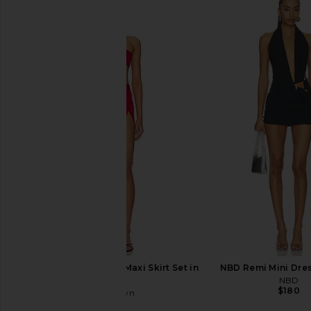
LIONESS Angelic Mini Dress in Ivory
With Jean Sharni Skirt
LIONESS
With Jean
$90
$204
superdown Karolyna Maxi Skirt Set in
NBD Remi Mini Dres
Red
NBD
$180
superdown
$78