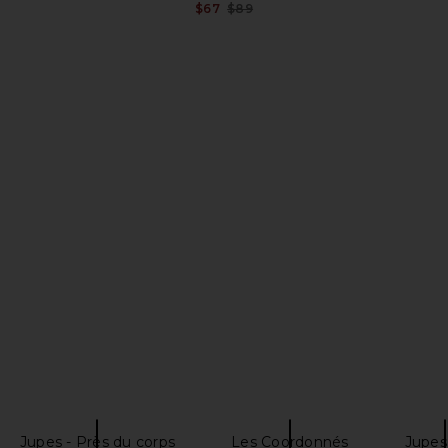
$67
$89
Previous price:
in White
Geel Cooper Capri Pant in Black
Lovers and F
Geel
i
$97
Lov
Jupes - Près du corps
Les Coordonnés
Jupes