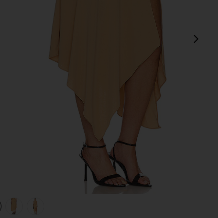
next
view 1 of 4 JUPE MIDI EMALINE in Caramel
v