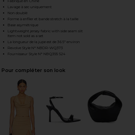
Fabriqué en Chine
Lavage à sec uniquement
Non doublé
HARE EMALINE MIDI SKIRT IN CARAMEL ON FACEBOO
HARE EMALINE MIDI SKIRT IN CARAMEL ON TWITTER
HARE EMALINE MIDI SKIRT IN CARAMEL ON PINTERE
Forme à enfiler et bande stretch à la taille
Base asymétrique
Lightweight jersey fabric with side seam slit
Item not sold as a set
La longueur de la jupe est de 36.5" environ
Revolve Style N° NBDR-WQ373
Fournisseur Style N° NBQ355 S24
Pour compléter son look