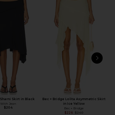
Handkerchief Skirt in
NBD Deepa Maxi Skirt in Black
White
NBD
$160
$188
SNDYS
Previ
$97
$98
Previous price:
NEXT
Sharni Skirt in Black
Bec + Bridge Lolita Asymmetric Skirt
With Jean
in Ice Yellow
$204
Bec + Bridge
$226
$240