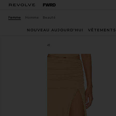
Femme
Homme
Beauté
NOUVEAU AUJOURD'HUI
VÊTEMENTS
NBD
JUPE MIDI EMALINE
ajouter aux préférésNBD Emaline Midi Skirt in Cara