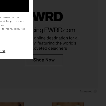
e recevoir notre
es et les promotions.
riends Surya Midi Skirt
MORE TO COME Kai Mini Dress in
 Voir
in Baby Pink
Cream
ers and Friends
MORE TO COME
$88
$158
$168
Previous price:
ment