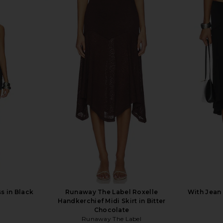
 in Off White
Free People In This Groove Mini
SNDYS Asta 
Slip Dress in Tofu
Free People
$118
s in Black
Runaway The Label Roxelle
With Jean 
Handkerchief Midi Skirt in Bitter
Chocolate
Runaway The Label