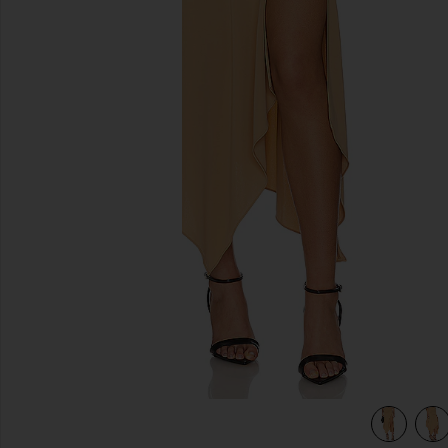
previous slides
view 5 of 4 JUPE MIDI EMALINE in Caramel