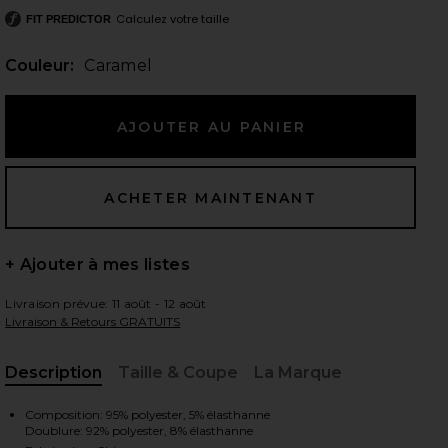
Calculez votre taille
FIT PREDICTOR
Couleur:
Caramel
 slides
+ Ajouter à mes listes
Livraison prévue: 11 août - 12 août
Livraison & Retours GRATUITS
Description
Taille & Coupe
La Marque
, Cu
iew 2 of 4 JUPE MIDI EMALINE in Caramel
view
Composition: 95% polyester, 5% élasthanne
Doublure: 92% polyester, 8% élasthanne