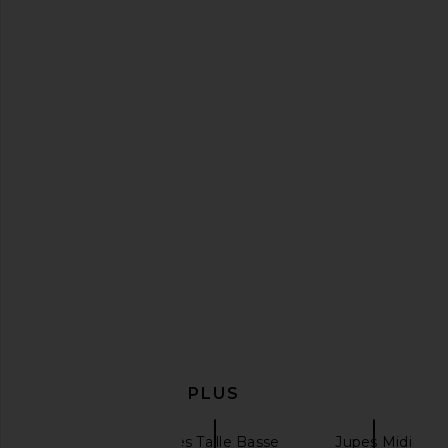
Free People x Intimately FP Party
NIA Melodia Skirt 
Crasher Midi Slip Dress In
NIA
$88
Mushroom & Double Espresso
Free People
$78
EN DÉCOUVRIR PLUS
NBD
Jupes Taille Basse
Jupes Midi