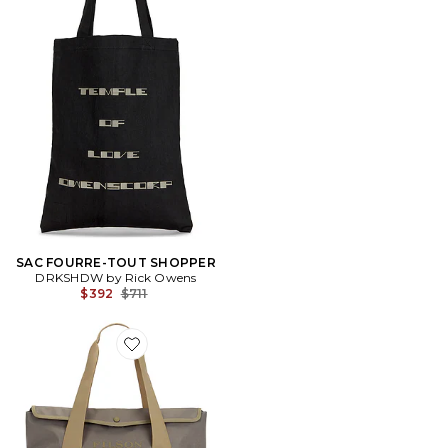
SAC FOURRE-TOUT SHOPPER
DRKSHDW by Rick Owens
Previous price:
$392
$711
Favorite SAC FOURRE-TOUT ALL WEATHER