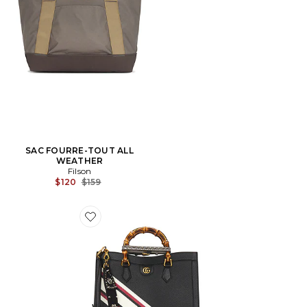
SAC FOURRE-TOUT ALL
WEATHER
Filson
Previous price:
$120
$159
Favorite SAC À MAIN GUCCI