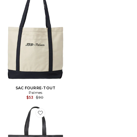
SAC FOURRE-TOUT
Palmes
Previous price:
$53
$90
Favorite SAC LINUS