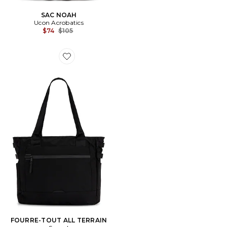
SAC NOAH
Ucon Acrobatics
Previous price:
$74
$105
Favorite FOURRE-TOUT ALL TERRAIN
FOURRE-TOUT ALL TERRAIN