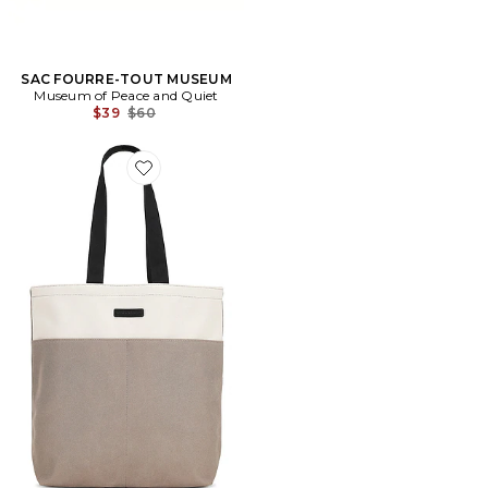
SAC FOURRE-TOUT MUSEUM
Museum of Peace and Quiet
Previous price:
$39
$60
Favorite SAC NOAH