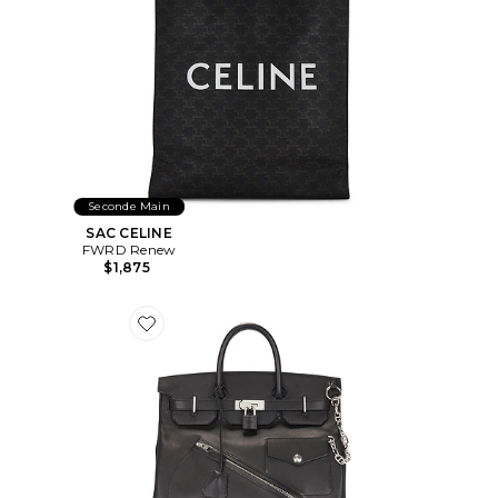
Seconde Main
SAC CELINE
FWRD Renew
$1,875
Favorite SAC À MAIN HERMES