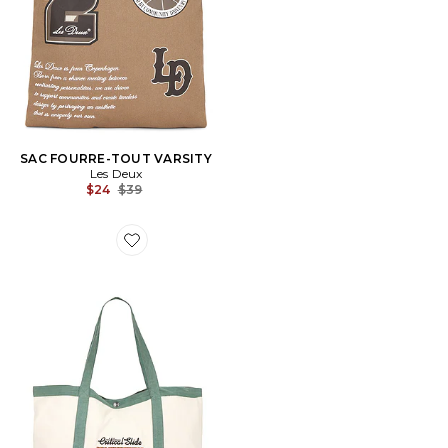
SAC FOURRE-TOUT VARSITY
Les Deux
Previous price:
$24
$39
Favorite SAC BUSINESS