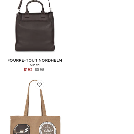
FOURRE-TOUT NORDHELM
Vince
Previous price:
$192
$598
Favorite SAC FOURRE-TOUT VARSITY