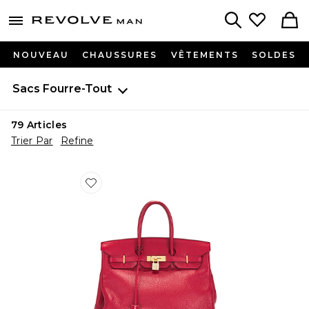
Revolve
menu - shows more content
Search
NOUVEAU
CHAUSSURES
VÊTEMENTS
SOLDES
Sacs
Fourre-Tout
79
Articles
Trier Par
Refine
Favorite SAC À MAIN HERMES