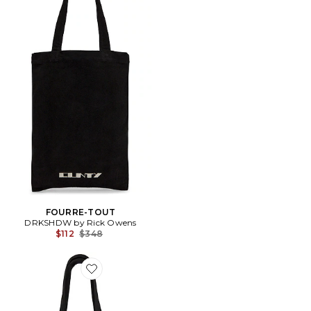
FOURRE-TOUT
DRKSHDW by Rick Owens
Previous price:
$112
$348
Favorite SAC FOURRE-TOUT SHOPPER