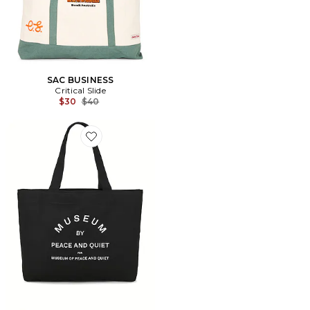
SAC BUSINESS
Critical Slide
Previous price:
$30
$40
Favorite SAC FOURRE-TOUT MUSEUM