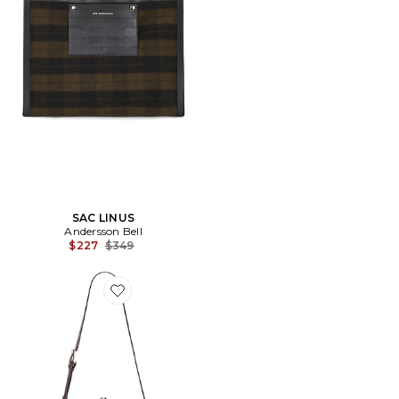
SAC LINUS
Andersson Bell
Previous price:
$227
$349
Favorite FOURRE-TOUT NORDHELM