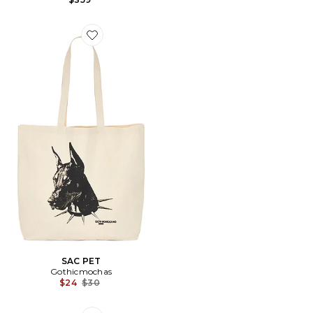
Favorite SAC PET
SAC PET
Gothicmochas
Previous price:
$24
$30