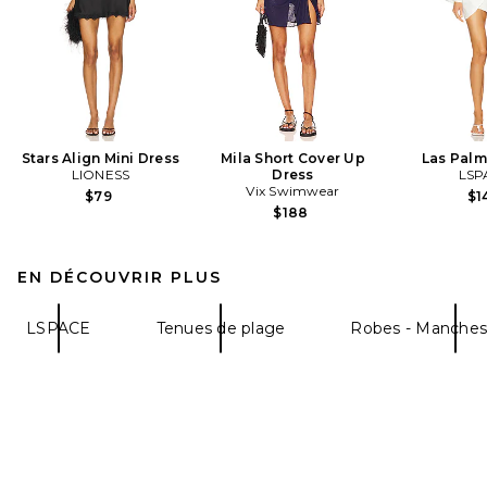
Stars Align Mini Dress
Mila Short Cover Up
Las Palm
LIONESS
Dress
LSP
Vix Swimwear
$79
$1
$188
EN DÉCOUVRIR PLUS
LSPACE
Tenues de plage
Robes - Manche