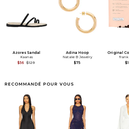
Azores Sandal
Adina Hoop
Original C
Kaanas
Natalie B Jewelry
frank
Previous price:
$56
$129
$75
$1
RECOMMANDÉ POUR VOUS