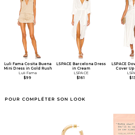
Luli Fama Cosita Buena
LSPACE Barcelona Dress
LSPACE Dow
Mini Dress in Gold Rush
in Cream
Cover Up
Luli Fama
LSPACE
LSP
$99
$161
$1
POUR COMPLÉTER SON LOOK