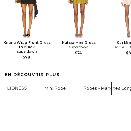
Kirana Wrap Front Dress
Katsia Mini Dress
Kai Min
In Black
superdown
MORE T
superdown
$74
$
$78
EN DÉCOUVRIR PLUS
LIONESS
Mini Robe
Robes - Manches Lon