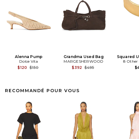
Alenna Pump
Grandma Used Bag
Squared U
Dolce Vita
MARGESHERWOOD
8 Other
Previous price:
Previous price:
$120
$150
$392
$495
$4
RECOMMANDÉ POUR VOUS