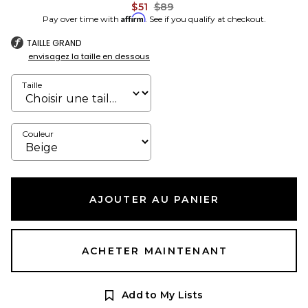
Previous price:
$51
$89
Affirm
Pay over time with
. See if you qualify at checkout.
TAILLE GRAND
envisagez la taille en dessous
Taille
Couleur
AJOUTER AU PANIER
ACHETER MAINTENANT
Add to My Lists