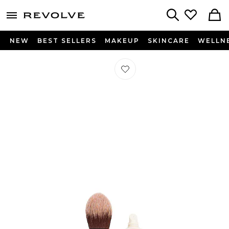
menu - shows more content
Revolve, Apparel & Fashion
Search
NEW
BEST SELLERS
MAKEUP
SKINCARE
WELLN
Préféré Les Must-Haves