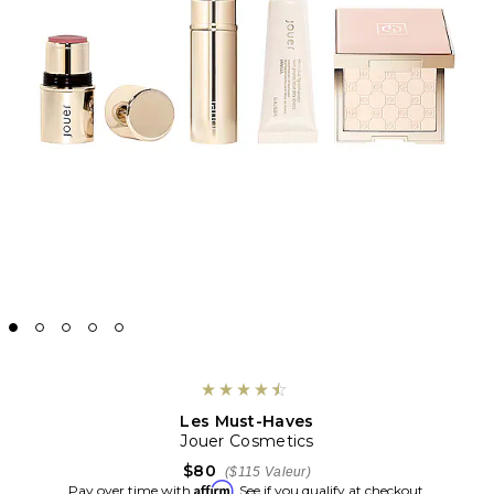
Les Must-Haves
Jouer Cosmetics
$80
($115 Valeur)
Affirm
Pay over time with
. See if you qualify at checkout.