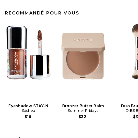
RECOMMANDÉ POUR VOUS
Eyeshadow STAY-N
Bronzer Butter Balm
Duo Bru
Sacheu
Summer Fridays
DIBS 
$16
$32
$