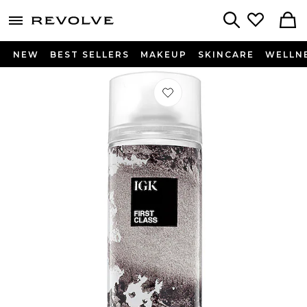
menu - shows more content
Revolve, Apparel & Fashion
Search
NEW
BEST SELLERS
MAKEUP
SKINCARE
WELLN
Préféré SHAMPOING SEC FIRST CL