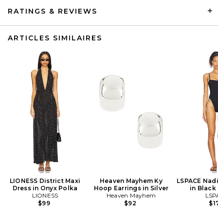
RATINGS & REVIEWS
ARTICLES SIMILAIRES
LIONESS District Maxi
Heaven Mayhem Ky
LSPACE Nadi
Dress in Onyx Polka
Hoop Earrings in Silver
in Black
LIONESS
Heaven Mayhem
LSP
$99
$92
$1