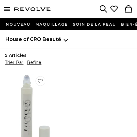
menu - shows more content
Revolve, Apparel & Fashion
Search
NOUVEAU
MAQUILLAGE
SOIN DE LA PEAU
BIEN-
House of GRO
Beauté
5
Articles
Trier Par
Refine
Favorite SOIN POUR LES YEUX EYE DETOX BRIGHTE