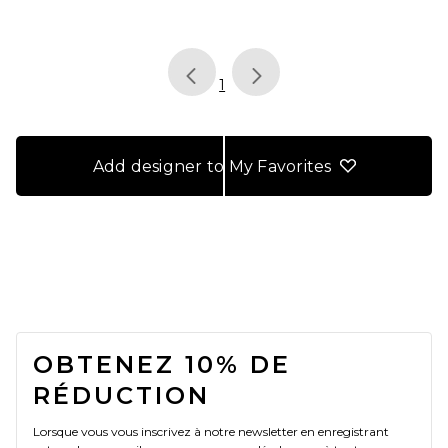
page
of 1, currently selected
1
Add designer to My Favorites
FOOTER
OBTENEZ 10% DE
RÉDUCTION
Lorsque vous vous inscrivez à notre newsletter en enregistrant