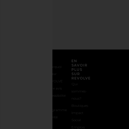
de
confidentialité
Adresse
email
S'INSCRIRE
SERVICE CLIENT
EN
SAVOIR
Nous
Expédition
Pourquoi
PLUS
contacter
&
choisir
SUR
REVOLVE
1-888-442-
Livraison
REVOLVE
Qui
5830
Retours &
Votre avis
sommes-
Options de
Échanges
Accessibilité
nous?
paiement
Guide des
Le
Boutiques
FAQs
Tailles
programme
Impact
Suivre
Offrir
Fidélité
Social
votre
REVOLVE
Emplois