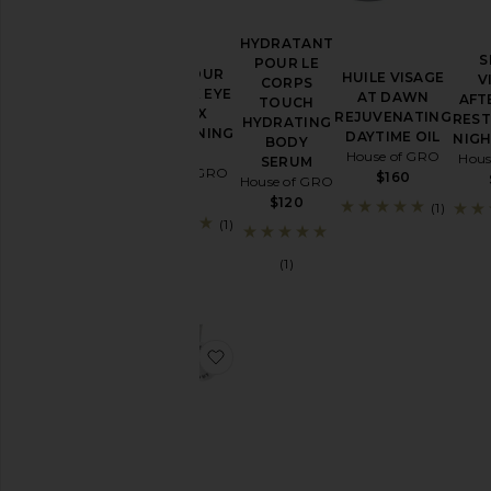
Santé
&
HYDRATANT
Bien-
S
POUR LE
être
SOIN POUR
HUILE VISAGE
V
CORPS
LES YEUX EYE
AT DAWN
AFT
TOUCH
Soins
DETOX
REJUVENATING
REST
HYDRATING
de la
BRIGHTENING
DAYTIME OIL
NIG
BODY
peau
OIL
House of GRO
Hous
SERUM
House of GRO
$160
House of GRO
$132
$120
Prix
(1)
(1)
(1)
ajouter aux préférésSOULAGEM