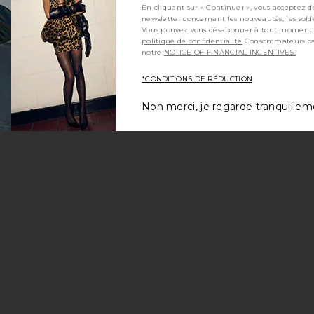
En cliquant sur « Continuer », vous acceptez d
newsletter concernant les nouveautés, les sold
Vous pouvez vous désabonner à tout moment.
politique de confidentialité
Consommateurs californiens, consultez
notre
NOTICE OF FINANCIAL INCENTIVES.
*CONDITIONS DE RÉDUCTION
Non merci, je regarde tranquille