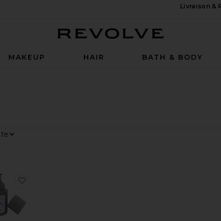
Livraison &
Revolve
MAKEUP
HAIR
BATH & BODY
 Par
hage
R LES YEUX EYE DETOX BRIGHTENING OIL
férésHYDRATANT POUR LE CORPS TOUCH HYDRATING BODY S
er aux préférésHUILE VISAGE AT DAWN REJUVENATING DAYT
ajouter aux préférésSÉRUM VISAGE AFTER DARK R