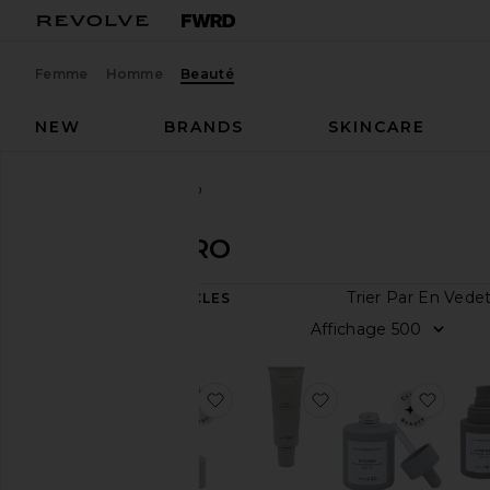
Femme
Homme
Beauté
NEW
BRANDS
SKINCARE
Créateurs
House of GRO
House of GRO
Trier
5
ARTICLES
Tout
Affic
voir
Catégorie
ajouter aux préférésSOIN POU
ajouter aux pré
ajout
Bain
&
Corps