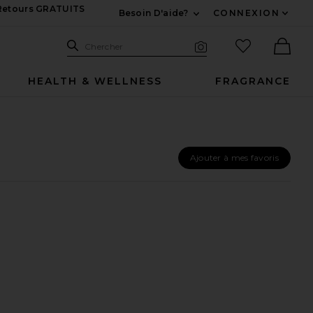
 Retours GRATUITS
Besoin D'aide?
CONNEXION
Développez Pour Nous
Recherche
Articles favo
Chercher
Recherche visuelle
Ther
HEALTH & WELLNESS
FRAGRANCE
Ajouter à mes favoris
ERUM
IME OIL
ESTORATIVE NIGHT SERUM