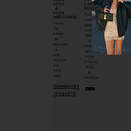
VOTRE
NOUS
L'APPLICATION
STYLE
À
REVOLVE
NOUS
Téléchargez
Inscrivez-
AMÉLIORER
notre
vous à
Prenez
application
notre
le
super
newsletter
temps
facile
par e-
de
à
mail
répondre
utiliser
et
OBTENEZ
à
pour
10%
une
votre
DE
enquête
iPhone,
RÉDUCTION
.
sur
iPad
C'est
votre
et
comme
visite.
Android
avoir
une
COMMENCEZ
meilleure
L'ENQUÊTE
amie
stylée.
Désabonnez-
vous à
tout
moment.
Politique