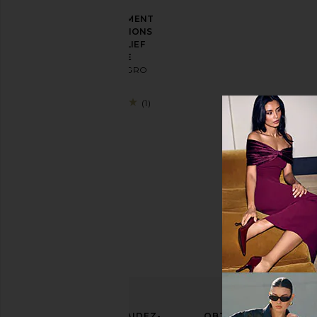
SOULAGEMENT
DES TENSIONS
FEEL RELIEF
SALVE
House of GRO
$135
(1)
AFFIRMEZ
AIDEZ-
OBTENIR