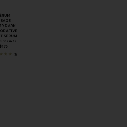
ÉRUM
ISAGE
ER DARK
ORATIVE
HT SERUM
e of GRO
$175
(1)
ENT DES TENSIONS FEEL RELIEF SALVE