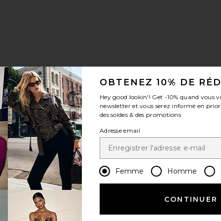
OBTENEZ 10% DE RÉ
Hey good lookin'! Get
-10%
quand vous v
newsletter et vous serez informé en prior
des soldes & des promotions
Adresse email
Femme
Homme
CONTINUER