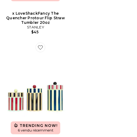
x LoveShackFancy The
Quencher Protour Flip Straw
Tumbler 20oz
STANLEY
$45
Favorite LOT DE 3 BOÎTES RAYÉES SET OF 3 STRIPE
TRENDING NOW!
6 vendu récemment