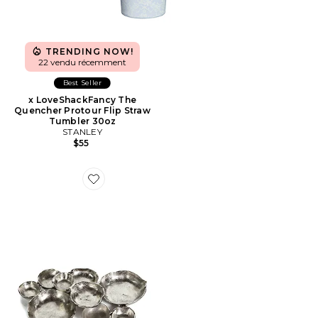
TRENDING NOW!
22 vendu récemment
Best Seller
x LoveShackFancy The
Quencher Protour Flip Straw
Tumbler 30oz
STANLEY
$55
Favorite ENSEMBLE DE NEUF BOLS DE SERVICE R