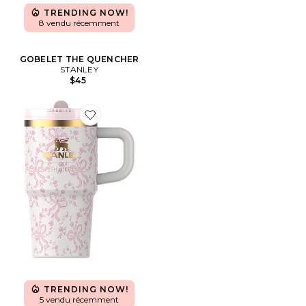
TRENDING NOW!
8 vendu récemment
GOBELET THE QUENCHER
STANLEY
$45
Favorite x LoveShackFancy The Quencher Protour Fli
TRENDING NOW!
5 vendu récemment