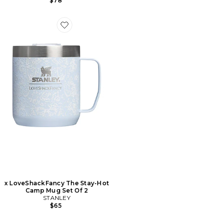
$78
Favorite x LoveShackFancy The Stay-Hot Camp Mug Se
x LoveShackFancy The Stay-Hot
Camp Mug Set Of 2
STANLEY
$65