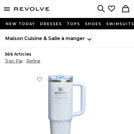
menu - shows more content
Revolve, Apparel & Fashion
Search
NEW TODAY
DRESSES
TOPS
SHOES
SWIMSUIT
Maison
Cuisine & Salle à manger
566
Articles
Trier Par
Refine
Favorite x LoveShackFancy The Quencher Protour Fli