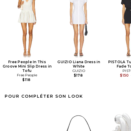
Free People In This
GUIZIO Liana Dress in
PISTOLA Tul
Groove Mini Slip Dress in
White
Fade T
Tofu
GUIZIO
PIS
Free People
$178
$150
$118
POUR COMPLÉTER SON LOOK