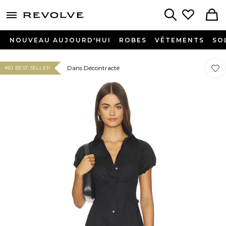
menu - shows more content
Revolve, Apparel & Fashion
Search
NOUVEAU AUJOURD'HUI
ROBES
VÊTEMENTS
SO
Préf
Préf
Dans Décontracté
#61 BEST SELLER