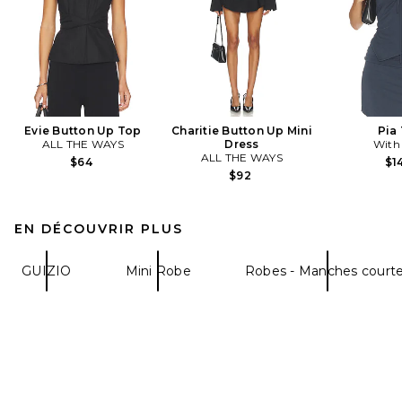
Evie Button Up Top
Charitie Button Up Mini
Pia
ALL THE WAYS
Dress
With
ALL THE WAYS
$64
$1
$92
EN DÉCOUVRIR PLUS
GUIZIO
Mini Robe
Robes - Manches court