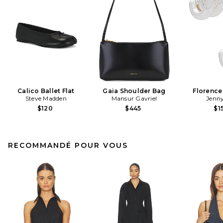
Calico Ballet Flat
Gaia Shoulder Bag
Florence
Steve Madden
Mansur Gavriel
Jenny
$120
$445
$1
RECOMMANDÉ POUR VOUS