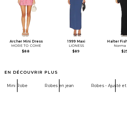
Archer Mini Dress
1999 Maxi
Halter Fis
MORE TO COME
LIONESS
Norma 
$88
$89
$2
EN DÉCOUVRIR PLUS
Mini Robe
Robes en jean
Robes - Ajusté e