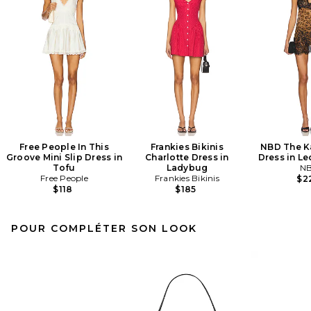
Free People In This
Frankies Bikinis
NBD The K
Groove Mini Slip Dress in
Charlotte Dress in
Dress in Le
Tofu
Ladybug
N
Free People
Frankies Bikinis
$2
$118
$185
POUR COMPLÉTER SON LOOK