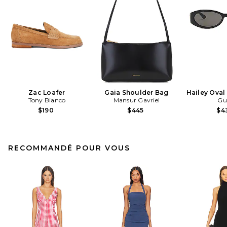
Zac Loafer
Gaia Shoulder Bag
Hailey Oval
Tony Bianco
Mansur Gavriel
Gu
$190
$445
$4
RECOMMANDÉ POUR VOUS